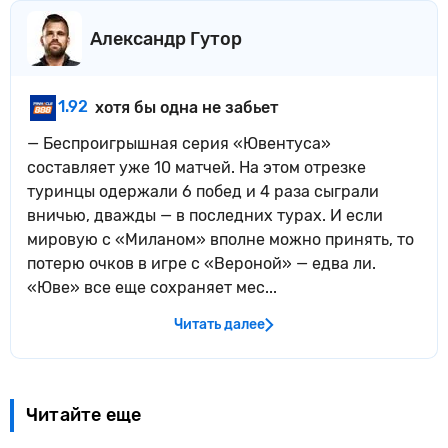
Александр Гутор
1.92
хотя бы одна не забьет
— Беспроигрышная серия «Ювентуса»
составляет уже 10 матчей. На этом отрезке
туринцы одержали 6 побед и 4 раза сыграли
вничью, дважды — в последних турах. И если
мировую с «Миланом» вполне можно принять, то
потерю очков в игре с «Вероной» — едва ли.
«Юве» все еще сохраняет мес...
Читать далее
Читайте еще