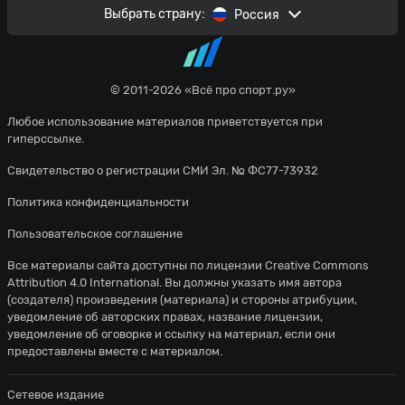
Выбрать страну:
Россия
© 2011-2026 «Всё про спорт.ру»
Любое использование материалов приветствуется при
гиперссылке.
Свидетельство о регистрации СМИ Эл. № ФС77-73932
Политика конфиденциальности
Пользовательское соглашение
Все материалы сайта доступны по лицензии
Creative Commons
Attribution 4.0 International
. Вы должны указать имя автора
(создателя) произведения (материала) и стороны атрибуции,
уведомление об авторских правах, название лицензии,
уведомление об оговорке и ссылку на материал, если они
предоставлены вместе с материалом.
Сетевое издание