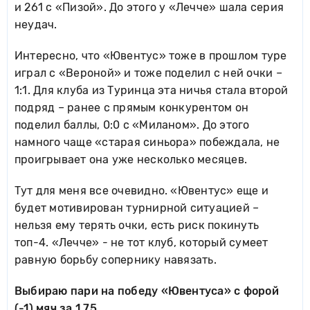
и 261 с «Пизой». До этого у «Лечче» шала серия
неудач.
Интересно, что «Ювентус» тоже в прошлом туре
играл с «Вероной» и тоже поделил с ней очки –
1:1. Для клуба из Туринца эта ничья стала второй
подряд – ранее с прямым конкурентом он
поделил баллы, 0:0 с «Миланом». До этого
намного чаще «старая синьора» побеждала, не
проигрывает она уже несколько месяцев.
Тут для меня все очевидно. «Ювентус» еще и
будет мотивирован турнирной ситуацией –
нельзя ему терять очки, есть риск покинуть
топ-4. «Лечче» - не тот клуб, который сумеет
равную борьбу сопернику навязать.
Выбираю пари на победу «Ювентуса» с форой
(-1) мяч за 1.75