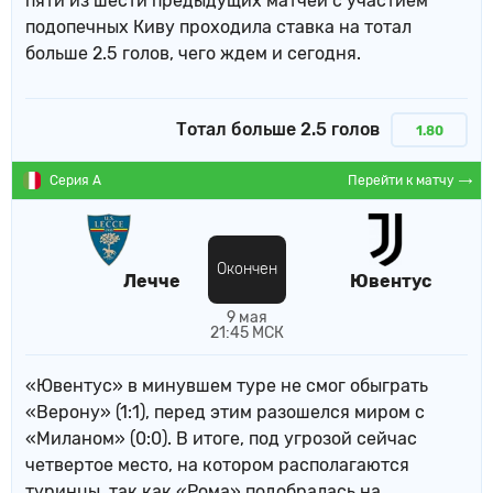
пяти из шести предыдущих матчей с участием
подопечных Киву проходила ставка на тотал
больше 2.5 голов, чего ждем и сегодня.
Тотал больше 2.5 голов
1.80
Перейти к матчу
Серия А
Окончен
Лечче
Ювентус
9 мая
21:45 МСК
«Ювентус» в минувшем туре не смог обыграть
«Верону» (1:1), перед этим разошелся миром с
«Миланом» (0:0). В итоге, под угрозой сейчас
четвертое место, на котором располагаются
туринцы, так как «Рома» подобралась на