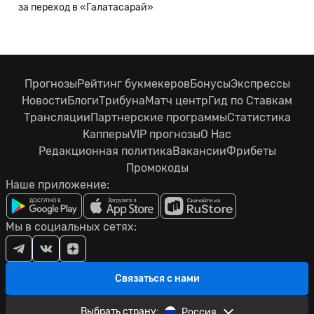
за переход в «Галатасарай»
Прогнозы
Рейтинг букмекеров
Бонусы
Экспрессы
Новости
Блоги
Трибуна
Матч центр
Гид по Ставкам
Трансляции
Партнерские программы
Статистика
Капперы
VIP прогнозы
О Нас
Редакционная политика
Вакансии
Фрибеты
Промокоды
Наше приложение:
Мы в социальных сетях:
Связаться с нами
Выбрать страну:
Россия