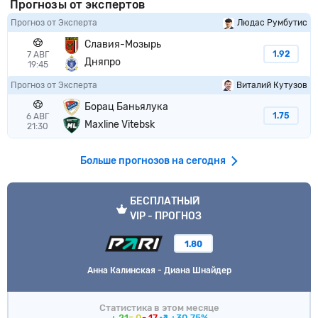
Прогнозы от экспертов
Прогноз от Эксперта
Людас Румбутис
Славия-Мозырь
1.92
7 АВГ
Дняпро
19:45
Прогноз от Эксперта
Виталий Кутузов
Борац Баньялука
1.75
6 АВГ
Maxline Vitebsk
21:30
Больше прогнозов на сегодня
VIP прогноз
БЕСПЛАТНЫЙ
VIP - ПРОГНОЗ
1.80
Анна Калинская - Диана Шнайдер
Статистика в этом месяце
+ 21
= 0
- 17
+30.75%