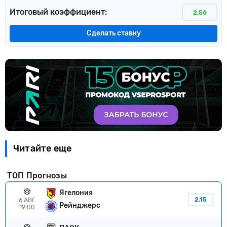
Итоговый коэффициент:
2.56
Сделать ставку
Читайте еще
ТОП Прогнозы
Ягелония
2.15
6 АВГ
Рейнджерс
19:00