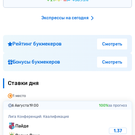
Экспрессы на сегодня
Рейтинг букмекеров
Смотреть
Бонусы букмекеров
Смотреть
Ставки дня
1 место
6 Августа
19:00
100%
за прогноз
Лига Конференций. Квалификация
Пайде
1.37