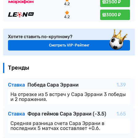
2500 ₽
4.2
3000 ₽
4.2
Хотите ставить по-крупному?
Смотреть VIP-Рейтинг
Тренды
Ставка
Победа Сара Эррани
1.39
На отрезке из 5 встреч у Сара Эррани 3 победы
и 2 поражения.
Ставка
Фора геймов Сара Эррани (-3.5)
1.65
Средняя разница счета Сара Эррани в
последних 5 матчах составляет +0.6.