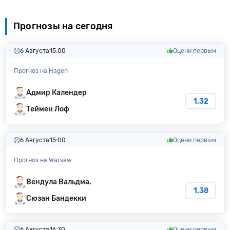
Прогнозы на сегодня
6 Августа
15:00
Оцени первым
Прогноз на Hagen
Адмир Календер
1.32
Теймен Лоф
6 Августа
15:00
Оцени первым
Прогноз на Warsaw
Вендула Вальдма.
1.38
Сюзан Бандекки
6 Августа
16:30
Оцени первым