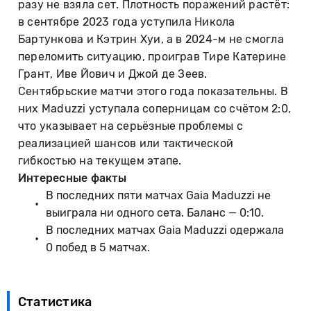
разу не взяла сет. Плотность поражений растёт:
в сентябре 2023 года уступила Никола
Бартункова и Кэтрин Хуи, а в 2024-м не смогла
переломить ситуацию, проиграв Тире Катерине
Грант, Иве Йович и Джой де Зеев.
Сентябрьские матчи этого года показательны. В
них Maduzzi уступала соперницам со счётом 2:0,
что указывает на серьёзные проблемы с
реализацией шансов или тактической
гибкостью на текущем этапе.
Интересные факты
В последних пяти матчах Gaia Maduzzi не
выиграла ни одного сета. Баланс — 0:10.
В последних матчах Gaia Maduzzi одержала
0 побед в 5 матчах.
Статистика