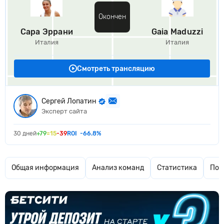
Окончен
Сара Эррани
Gaia Maduzzi
Италия
Италия
Смотреть трансляцию
Сергей Лопатин
Эксперт сайта
30 дней
+79
=15
-39
ROI
-66.8%
Общая информация
Анализ команд
Статистика
Поп