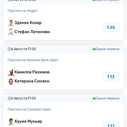
Прогноз на Hagen
Зденек Колар
1.55
Стефан Латинови.
6 Августа
17:00
Оцени первым
Прогноз на National Bank Open
Камилла Рахимов.
1.13
Катерина Синяко.
6 Августа
17:00
Оцени первым
Прогноз на Canadian Open
Хауме Муньяр
1.17