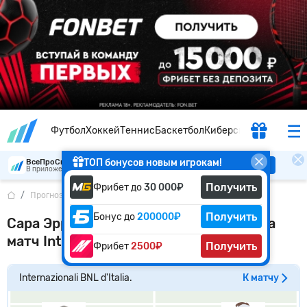
Футбол
Хоккей
Теннис
Баскетбол
Киберспорт
ТОП бонусов новым игрокам!
ВсеПроСпорт
Скачать
В приложении удобнее
Получить
Фрибет до
30 000₽
Прогнозы
...
Сара Эррани - Gaia Maduzzi
Получить
Бонус до
200000₽
Сара Эррани — Gaia Maduzzi: прогноз на
матч Internazionali BNL d'Italia
Получить
Фрибет
2500₽
Internazionali BNL d'Italia.
К матчу