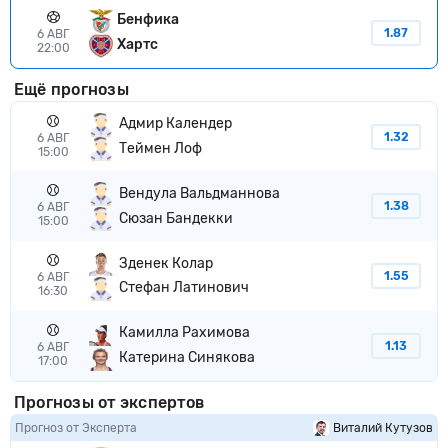
Бенфика
1.87
6 АВГ
Хартс
22:00
Ещё прогнозы
Адмир Календер
1.32
6 АВГ
Теймен Лоф
15:00
Вендула Вальдманнова
1.38
6 АВГ
Сюзан Бандекки
15:00
Зденек Колар
1.55
6 АВГ
Стефан Латинович
16:30
Камилла Рахимова
1.13
6 АВГ
Катерина Синякова
17:00
Прогнозы от экспертов
Прогноз от Эксперта
Виталий Кутузов