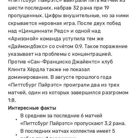
«Питтсбург Пайрэтс» выиграли пять матчей из
шести последних, набрав 32 рана при 19
пропущенных. Цифры внушительные, но за ними
скрывается неровная игра. После двух побед
над «Цинциннати Редс» и одной над
«Аризоной» команда уступила тем же
«Даймондбэкс» со счётом 0:9. Такое поражение
указывает на проблемы с концентрацией.
Против «Сан-Франциско Джайентс» клуб
Клинта Хёрдла также не показал
доминирования. В августе прошлого года
«Питтсбург Пайрэтс» проиграли два из трех
матчей, один из которых завершился разгромом
1:8.
Интересные факты
В среднем за последние 6 матчей
«Питтсбург Пайрэтс» пропускают 3,2 рана.
В последних матчах коллектив имеет 5