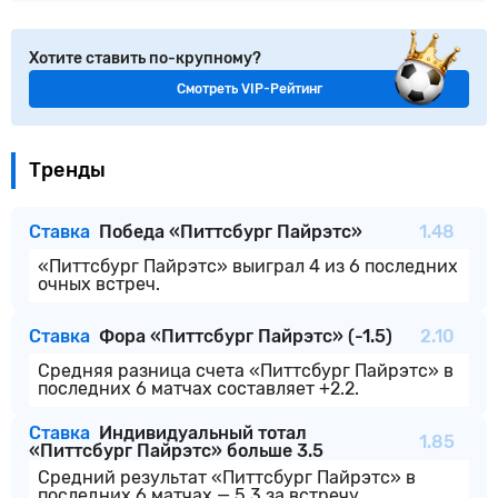
Хотите ставить по-крупному?
Смотреть VIP-Рейтинг
Тренды
Ставка
Победа «Питтсбург Пайрэтс»
1.48
«Питтсбург Пайрэтс» выиграл 4 из 6 последних
очных встреч.
Ставка
Фора «Питтсбург Пайрэтс» (-1.5)
2.10
Средняя разница счета «Питтсбург Пайрэтс» в
последних 6 матчах составляет +2.2.
Ставка
Индивидуальный тотал
1.85
«Питтсбург Пайрэтс» больше 3.5
Средний результат «Питтсбург Пайрэтс» в
последних 6 матчах — 5.3 за встречу.