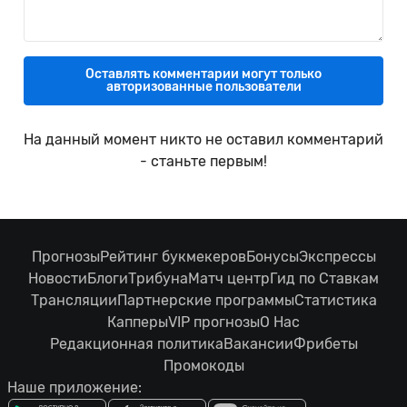
Оставлять комментарии могут только
авторизованные пользователи
На данный момент никто не оставил комментарий
- станьте первым!
Прогнозы
Рейтинг букмекеров
Бонусы
Экспрессы
Новости
Блоги
Трибуна
Матч центр
Гид по Ставкам
Трансляции
Партнерские программы
Статистика
Капперы
VIP прогнозы
О Нас
Редакционная политика
Вакансии
Фрибеты
Промокоды
Наше приложение: