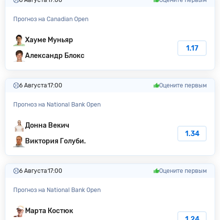
Прогноз на Canadian Open
Хауме Муньяр
1.17
Александр Блокс
6 Августа
17:00
Оцените первым
Прогноз на National Bank Open
Донна Векич
1.34
Виктория Голуби.
6 Августа
17:00
Оцените первым
Прогноз на National Bank Open
Марта Костюк
1.24