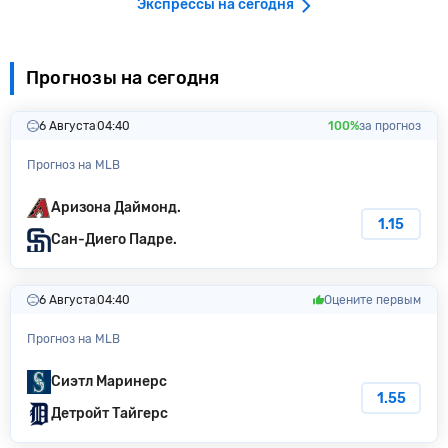
Экспрессы на сегодня
Прогнозы на сегодня
6 Августа
04:40
100%
за прогноз
Прогноз на MLB
Аризона Даймонд.
1.15
Сан-Диего Падре.
6 Августа
04:40
Оцените первым
Прогноз на MLB
Сиэтл Маринерс
1.55
Детройт Тайгерс