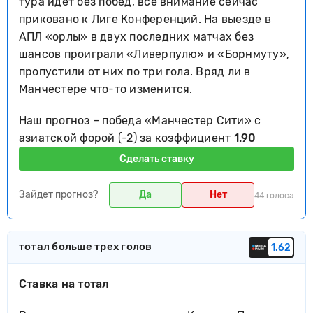
тура идет без побед, все внимание сейчас
приковано к Лиге Конференций. На выезде в
АПЛ «орлы» в двух последних матчах без
шансов проиграли «Ливерпулю» и «Борнмуту»,
пропустили от них по три гола. Вряд ли в
Манчестере что-то изменится.
Наш прогноз – победа «Манчестер Сити» с
азиатской форой (-2) за коэффициент
1.90
Сделать ставку
Зайдет прогноз?
Да
Нет
44 голоса
тотал больше трех голов
1.62
Ставка на тотал