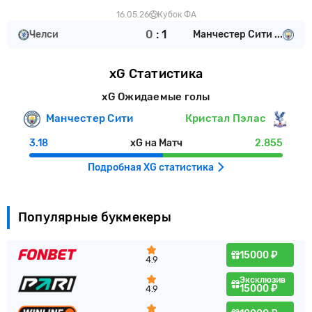
16.05.26
Кубок ФА
0
:
1
Челси
Манчестер Сити ...
xG Статистика
xG Ожидаемые голы
Манчестер Сити
Кристал Пэлас
3.18
xG на Матч
2.855
Подробная XG статистика
Популярные букмекеры
15000 ₽
4.9
Эксклюзив
15000 ₽
4.9