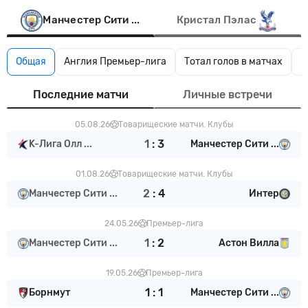
Манчестер Сити ...
Кристал Пэлас
Общая
Англия Премьер-лига
Тотал голов в матчах
И
Последние матчи
Личные встречи
05.08.26
Товарищеские матчи. Клубы
1
:
3
K-Лига Олл ...
Манчестер Сити ...
01.08.26
Товарищеские матчи. Клубы
2
:
4
Манчестер Сити ...
Интер
24.05.26
Премьер-лига
1
:
2
Манчестер Сити ...
Астон Вилла
19.05.26
Премьер-лига
1
:
1
Борнмут
Манчестер Сити ...