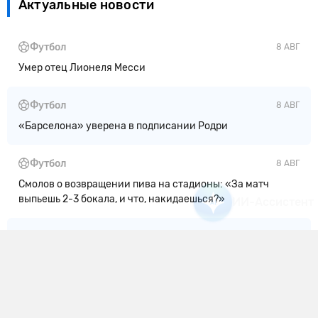
Актуальные новости
Футбол
8 АВГ
Умер отец Лионеля Месси
Футбол
8 АВГ
«Барселона» уверена в подписании Родри
Футбол
8 АВГ
Смолов о возвращении пива на стадионы: «За матч
выпьешь 2-3 бокала, и что, накидаешься?»
Футбол
8 АВГ
«Барселона» предложила «Манчестер Сити» 45+15 млн
евро за Родри
Футбол
8 АВГ