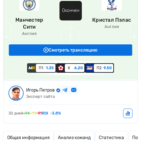
Окончен
Манчестер
Кристал Пэлас
Сити
Англия
Англия
Смотреть трансляцию
П1
1.35
Х
6.20
П2
9.50
Игорь Петров
Эксперт сайта
30 дней
+94
=11
-91
ROI
-3.8%
Общая информация
Анализ команд
Статистика
Поп