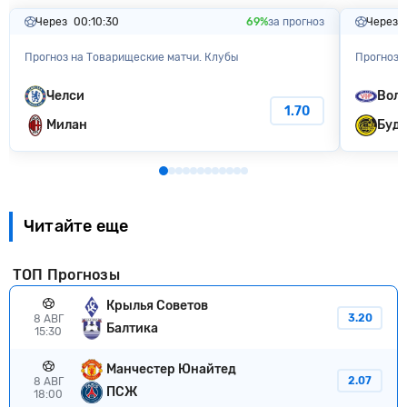
Через
00:10:29
69%
за прогноз
Через
Прогноз на Товарищеские матчи. Клубы
Прогноз 
Челси
Воле
1.70
Милан
Буде
Читайте еще
ТОП Прогнозы
Крылья Советов
3.20
8 АВГ
Балтика
15:30
Манчестер Юнайтед
2.07
8 АВГ
ПСЖ
18:00