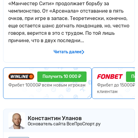
«Манчестер Сити» продолжает борьбу за
чемпионство. От «Арсенала» отставание в пять
очков, при игре в запасе. Теоретически, конечно,
еще остается шанс догнать лондонцев, но, честно
говоря, верится в это с трудом. По той лишь
причине, что в двух последни...
Читать далее
Получить 10 000 ₽
По
Фрибет 10000₽ всем новым игрокам
Фрибет до 15000₽ 
клиентам
Константин Уланов
Основатель сайта ВсеПроСпорт.ру