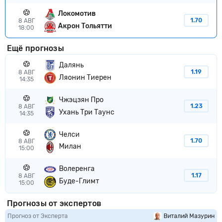
Локомотив
1.70
8 АВГ
Акрон Тольятти
18:00
Ещё прогнозы
Далянь
1.19
8 АВГ
Ляонин Тиерен
14:35
Чжэцзян Про
1.23
8 АВГ
Ухань Три Таунс
14:35
Челси
1.70
8 АВГ
Милан
15:00
Волеренга
1.17
8 АВГ
Буде-Глимт
15:00
Прогнозы от экспертов
Прогноз от Эксперта
Виталий Мазурин