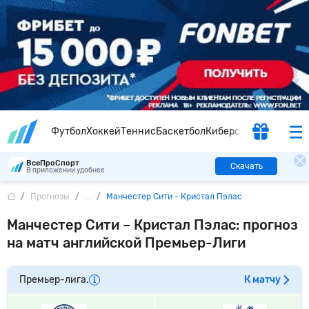
Футбол
Хоккей
Теннис
Баскетбол
Киберспорт
ВсеПроСпорт
Скачать
В приложении удобнее
Прогнозы
...
Манчестер Сити - Кристал Пэлас
Манчестер Сити – Кристал Пэлас: прогноз
на матч английской Премьер-Лиги
Премьер-лига.
К матчу