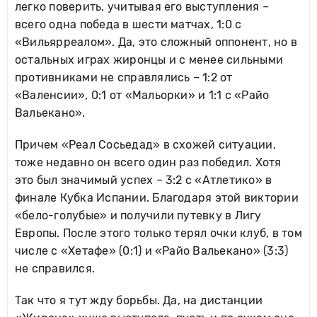
легко поверить, учитывая его выступления –
всего одна победа в шести матчах, 1:0 с
«Вильярреалом». Да, это сложный оппонент, но в
остальных играх жиронцы и с менее сильными
противниками не справлялись – 1:2 от
«Валенсии», 0:1 от «Мальорки» и 1:1 с «Райо
Вальекано».
Причем «Реал Сосьедад» в схожей ситуации,
тоже недавно он всего один раз победил. Хотя
это был значимый успех – 3:2 с «Атлетико» в
финале Кубка Испании. Благодаря этой виктории
«бело-голубые» и получили путевку в Лигу
Европы. После этого только терял очки клуб, в том
числе с «Хетафе» (0:1) и «Райо Вальекано» (3:3)
не справился.
Так что я тут жду борьбы. Да, на дистанции