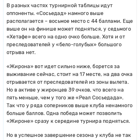
В разных частях турнирной таблицы идут
оппоненты. «Сосьедад» намного выше
располагается – восьмое место с 44 баллами. Еще
выше он на финише может подняться, у седьмого
«Хетафе» всего на одно очко больше. Хотя и от
преследователей у «бело-голубых» большого
отрыва нет.
«Жирона» вот идет сильно ниже, борется за
выживание сейчас, стоит на 17 месте, на два очка
отрывается от преследователей из зоны вылета.
Но в активе у жиронцев 39 очков, что всего на
пять меньше, чем у того же «Реал Сосьедада».
Так что у ряда соперников выше клуба ненамного
больше баллов. Одна победа может позволить
«Жироне» сразу к середине турнира подняться.
Но в успешное завершение сезона у клуба не так