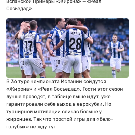
испанской Примеры «Жирона» — «Реал
В 2012 году основал проект Vseprosport.ru —
Сосьедад».
спортивный сайт с аналитикой и прогнозами,
который из личного хобби быстро вырос в одну из
самых посещаемых площадок о ставках на
русском языке. Сегодня Vseprosport — это
независимое СМИ с многомиллионной
аудиторией, с акцентом на честность,
ответственность и экспертность контента.
С 2021 года — постоянный член жюри
международной премии «Рейтинг Букмекеров»,
вручаемой лучшим букмекерским брендам СНГ.
В 36 туре чемпионата Испании сойдутся
Также выступает спикером и автором экспертных
«Жирона» и «Реал Сосьедад». Гости этот сезон
колонок в профильных изданиях, где
лучше проводят, в таблице выше идут, уже
комментирует новости регулирования,
гарантировали себе выход в еврокубки. Но
маркетинговые тренды, аффилиат‑бизнес и
турнирной мотивации сейчас больше у
индустрию в целом.
жиронцев. Так что простой игры для «бело-
голубых» не жду тут.