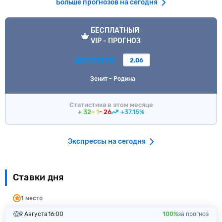
Больше прогнозов на сегодня
VIP прогноз
БЕСПЛАТНЫЙ
VIP - ПРОГНОЗ
2.06
Зенит - Родина
Статистика в этом месяце
+ 32
= 1
- 26
+37.15%
Экспрессы на сегодня
Ставки дня
1 место
9 Августа
16:00
100%
за прогноз