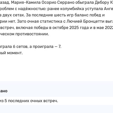
азад, Мария-Камила Осорио Серрано обыграла Дебору К
т проблем с надёжностью: ранее колумбийка уступала Анг
 двух сетах. За последние шесть игр баланс побед и
рии нет. Зато очная статистика с Лючией Бронцетти вы
встреч, включая победы в октябре 2025 года и в мае 2022
ическом противостоянии.
рала 6 сетов, а проиграла — 7.
ный момент.
рано
з 5 последних очных встреч.