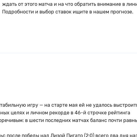
ждать от этого матча и на что обратить внимание в лин
Подробности и выбор ставок ищите в нашем прогнозе.
табильную игру — на старте мая ей не удалось выстроит
ых целях и личном рекорде в 46-й строчке рейтинга
речивым: в шести последних матчах баланс почти равн
 после победы над Лизой Пигато (2:0) всего два дня на