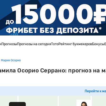
и
Прогнозы
Прогнозы на сегодня
Тото
Рейтинг букмекеров
Бонусы
- Мария Осорио
мила Осорио Серрано: прогноз на м
Перейти к м