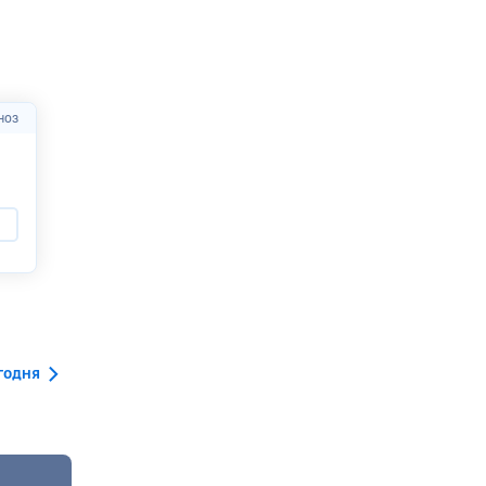
ноз
Через
00:20:59
100%
за прогноз
Через
00:20:59
Пучхон
Кимчхон Са
1.2
Кванджу
Сеул
годня