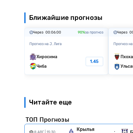
Ближайшие прогнозы
Через
00:05:59
90%
за прогноз
Через
0
Прогноз на J. Лига
Прогноз на
Хиросима
Пхоха
1.45
Чиба
Ульса
Читайте еще
ТОП Прогнозы
Крылья
:
Б
8 АВГ | 15:30