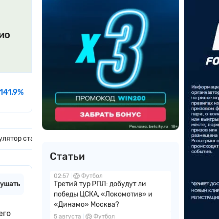
ио
-141.9%
улятор ставок
Ставки дня
Актуальные новости
Коммен
Статьи
02:57
Футбол
ушать
Третий тур РПЛ: добудут ли
победы ЦСКА, «Локомотив» и
«Динамо» Москва?
его
5 августа
Футбол