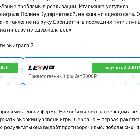
ёзные проблемы в реализации. Итальянка уступила
роиграла Полине Кудерметовой, не взяв ни одного сета. 
но также не на руку Бронцетти: в последних пяти личн
на ни разу не одержала верх.
ти выиграла 3.
00 ₽
Получить 3 000 ₽
Приветственный фрибет 3000₽
просами к своей форме. Нестабильность в последних вс
ержать высокий уровень игры. Серрано — первая ракетка
 но результаты она выдаёт противоречивые: победы смен