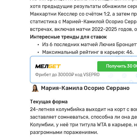
хотя предыдущие результаты обнажили серь
Маккартни Кесслер со счётом 1:2, а затем п
статистика с Марией-Камилой Осорио Серра
встречах, включая матчи 2022–2025 годов, о
Интересные тренды для ставок
Из 6 последних матчей Лючия Бронцет
Максимальный рейтинг в карьере: 46.
Получить 30 0
Фрибет до 30000₽ код VSEPRO
Мария-Камила Осорио Серрано
Текущая форма
24-летняя колумбийка выходит на корт с во
заставляет сомневаться, способна ли она д
Колумбии, у неё три титула WTA в карьере,
разгромными поражениями.