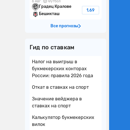
6 Авг
Футбол
Градец Кралове
1.69
Бешикташ
Все прогнозы
Гид по ставкам
Налог на выигрыш в
букмекерских конторах
России: правила 2026 года
Откат в ставках на спорт
Значение вейджера в
ставках на спорт
Калькулятор букмекерских
вилок