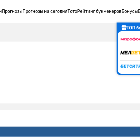
и
Прогнозы
Прогнозы на сегодня
Тото
Рейтинг букмекеров
Бонусы
ТОП б