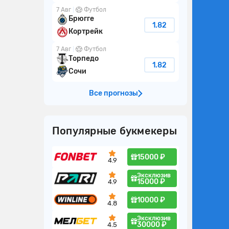
7 Авг
Футбол
Брюгге
1.82
Кортрейк
7 Авг
Футбол
Торпедо
1.82
Сочи
Все прогнозы
Популярные букмекеры
15000 ₽
4.9
Эксклюзив
15000 ₽
4.9
10000 ₽
4.8
Эксклюзив
30000 ₽
4.5