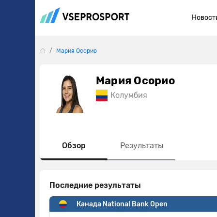
Новост
Мария Осорио
Мария Осорио
Колумбия
Обзор
Результаты
Последние результаты
Канада National Bank Open