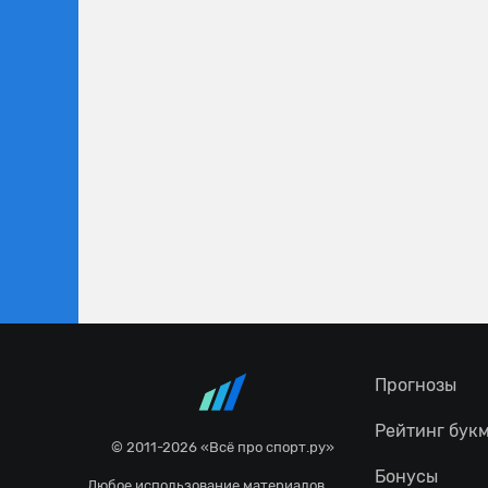
Прогнозы
Рейтинг бук
© 2011-2026 «Всё про спорт.ру»
Бонусы
Любое использование материалов