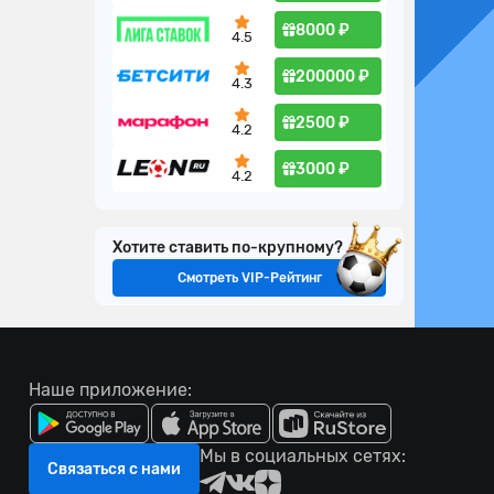
8000 ₽
4.5
200000 ₽
4.3
2500 ₽
4.2
3000 ₽
4.2
Хотите ставить по-крупному?
Смотреть VIP-Рейтинг
Наше приложение:
Мы в социальных сетях:
Связаться с нами