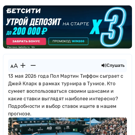
Слушать
13 мая 2026 года Пол Мартин Тиффон сыграет с
Джей Кларк в рамках турнира в Тунисе. Кто
сумеет воспользоваться своими шансами и
какие ставки выглядят наиболее интересно?
Подробности и выбор ставок ищите в нашем
прогнозе.