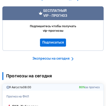
VIP прогноз
БЕСПЛАТНЫЙ
VIP - ПРОГНОЗ
Подпишитесь чтобы получать
vip-прогнозы
Подписаться
Экспрессы на сегодня
Прогнозы на сегодня
9 Августа
08:00
80%
за прогноз
Прогноз на ФНЛ