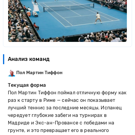
Анализ команд
Пол Мартин Тиффон
Текущая форма
Пол Мартин Тиффон поймал отличную форму как
раз к старту в Риме — сейчас он показывает
лучший теннис за последние месяцы. Испанец
чередует глубокие забеги на турнирах в
Мадриде и Экс-ан-Провансе с победами на
грунте, и это превращает его в реального