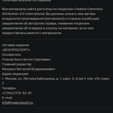
Пользовательское соглашение
Все материалы сайта доступны по лицензии
Creative Commons
Attribution 4.0 International
. Вы должны указать имя автора
(создателя) произведения (материала) и стороны атрибуции,
уведомление об авторских правах, название лицензии,
уведомление об оговорке и ссылку на материал, если они
предоставлены вместе с материалом.
Сетевое издание
«ВСЕПРОСПОРТ»
Основатель:
Уланов Константин Сергеевич
Главный редактор:
Мазурин Виталий Владимирович
Адрес редакции:
г. Москва, ул. Лётчика Бабушкина, д. 1, корп. 3, этаж 1, пом. VIII, комн.
7
Телефон:
+7 (962) 976-32-41
E-mail:
info@vseprosport.ru