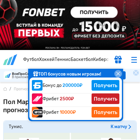
Футбол
Хоккей
Теннис
Баскетбол
Киберспорт
ТОП бонусов новым игрокам!
ВсеПроСпорт
Скачать
В приложении удобнее
Получить
Бонус до
200000₽
Прогнозы
...
Pol Martin Tiffon - Джей Кларк
Получить
Фрибет
2500₽
Пол Мартин Тиффон — Джей Кларк:
прогноз на матч Тунис
Получить
Фрибет
10000₽
Тунис.
К матчу