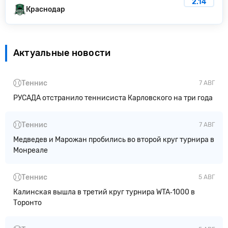
2.14
Краснодар
Актуальные новости
Теннис
7 АВГ
РУСАДА отстранило теннисиста Карловского на три года
Теннис
7 АВГ
Медведев и Марожан пробились во второй круг турнира в
Монреале
Теннис
5 АВГ
Калинская вышла в третий круг турнира WTA‑1000 в
Торонто