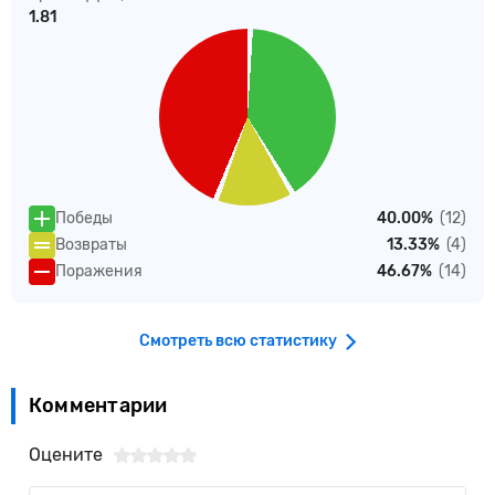
1.81
Победы
40.00%
(12)
Возвраты
13.33%
(4)
Поражения
46.67%
(14)
Смотреть всю статистику
Комментарии
Оцените