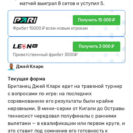
матчей выиграл 8 сетов и уступил 5.
Получить 15 000 ₽
Фрибет 15000 ₽ всем новым игрокам
Получить 3 000 ₽
Приветственный фрибет 3000₽
Джей Кларк
Текущая форма
Британец Джей Кларк едет на травяной турнир
с вопросами по игре: на последних
соревнованиях его результаты были крайне
неровными. В мини-серии от Кигали до Остравы
теннисист чередовал полуфиналы с ранними
вылетами — в квалификации или первом круге, и
это ставит под сомнение его готовность к