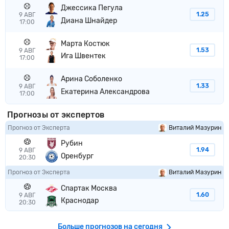
Джессика Пегула
1.25
9 АВГ
Диана Шнайдер
17:00
Марта Костюк
1.53
9 АВГ
Ига Швентек
17:00
Арина Соболенко
1.33
9 АВГ
Екатерина Александрова
17:00
Прогнозы от экспертов
Прогноз от Эксперта
Виталий Мазурин
Рубин
1.94
9 АВГ
Оренбург
20:30
Прогноз от Эксперта
Виталий Мазурин
Спартак Москва
1.60
9 АВГ
Краснодар
20:30
Больше прогнозов на сегодня