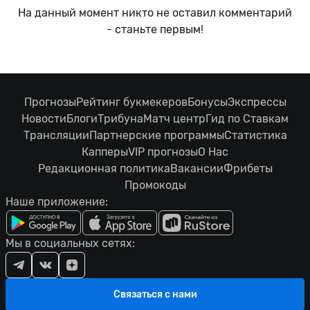
На данный момент никто не оставил комментарий
- станьте первым!
Прогнозы
Рейтинг букмекеров
Бонусы
Экспрессы
Новости
Блоги
Трибуна
Матч центр
Гид по Ставкам
Трансляции
Партнерские программы
Статистика
Капперы
VIP прогнозы
О Нас
Редакционная политика
Вакансии
Фрибеты
Промокоды
Наше приложение:
Мы в социальных сетях:
Связаться с нами