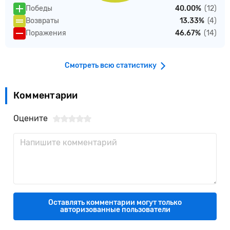
Победы
40.00%
(12)
Возвраты
13.33%
(4)
Поражения
46.67%
(14)
Смотреть всю статистику
Комментарии
Оцените
Оставлять комментарии могут только
авторизованные пользователи