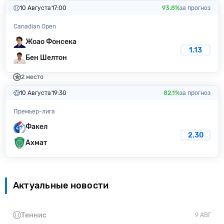
10 Августа
17:00
93.8%
за прогноз
Canadian Open
Жоао Фонсека
1.13
Бен Шелтон
2 место
10 Августа
19:30
82.1%
за прогноз
Премьер-лига
Факел
2.30
Ахмат
Актуальные новости
Теннис
9 АВГ