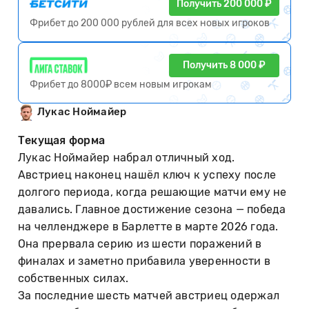
Получить 200 000 ₽
Фрибет до 200 000 рублей для всех новых игроков
Получить 8 000 ₽
Фрибет до 8000₽ всем новым игрокам
Лукас Ноймайер
Текущая форма
Лукас Ноймайер набрал отличный ход.
Австриец наконец нашёл ключ к успеху после
долгого периода, когда решающие матчи ему не
давались. Главное достижение сезона — победа
на челленджере в Барлетте в марте 2026 года.
Она прервала серию из шести поражений в
финалах и заметно прибавила уверенности в
собственных силах.
За последние шесть матчей австриец одержал