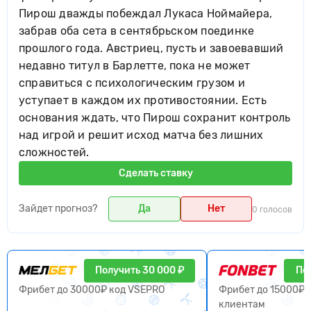
Пирош дважды побеждал Лукаса Ноймайера,
забрав оба сета в сентябрьском поединке
прошлого года. Австриец, пусть и завоевавший
недавно титул в Барлетте, пока не может
справиться с психологическим грузом и
уступает в каждом их противостоянии. Есть
основания ждать, что Пирош сохранит контроль
над игрой и решит исход матча без лишних
сложностей.
Сделать ставку
Зайдет прогноз?
Да
Нет
0 голосов
Получить 30 000 ₽
По
Фрибет до 30000₽ код VSEPRO
Фрибет до 15000₽ 
клиентам