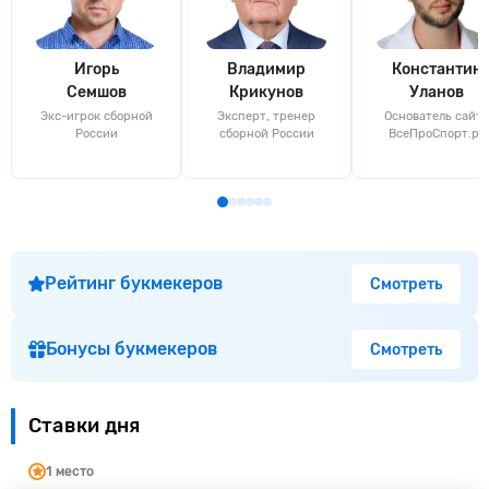
Игорь
Владимир
Константин
Семшов
Крикунов
Уланов
Экс-игрок сборной
Эксперт, тренер
Основатель сайта
России
сборной России
ВсеПроСпорт.ру
Рейтинг букмекеров
Смотреть
Бонусы букмекеров
Смотреть
Ставки дня
1 место