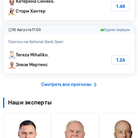
Катерина Синяко.
1.48
Сторм Хантер
10 Августа
17:00
Оцени первым
Прогноз на National Bank Open
Tereza Mihaliko.
1.26
Элизе Мертенс
Смотреть все прогнозы
Наши эксперты