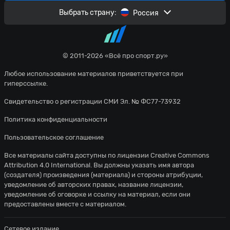
Выбрать страну:
Россия
© 2011-2026 «Всё про спорт.ру»
Любое использование материалов приветствуется при
гиперссылке.
Свидетельство о регистрации СМИ Эл. № ФС77-73932
Политика конфиденциальности
Пользовательское соглашение
Все материалы сайта доступны по лицензии
Creative Commons
Attribution 4.0 International
. Вы должны указать имя автора
(создателя) произведения (материала) и стороны атрибуции,
уведомление об авторских правах, название лицензии,
уведомление об оговорке и ссылку на материал, если они
предоставлены вместе с материалом.
Сетевое издание