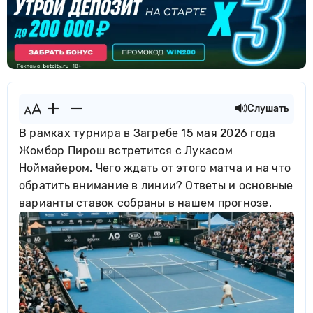
Слушать
В рамках турнира в Загребе 15 мая 2026 года
Жомбор Пирош встретится с Лукасом
Ноймайером. Чего ждать от этого матча и на что
обратить внимание в линии? Ответы и основные
варианты ставок собраны в нашем прогнозе.