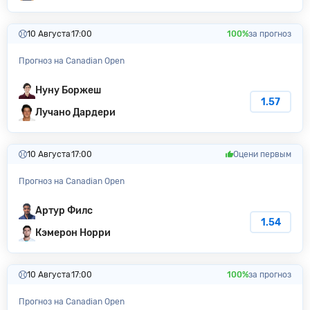
10 Августа
17:00
100%
за прогноз
Прогноз на Canadian Open
Нуну Боржеш
1.57
Лучано Дардери
10 Августа
17:00
Оцени первым
Прогноз на Canadian Open
Артур Филс
1.54
Кэмерон Норри
10 Августа
17:00
100%
за прогноз
Прогноз на Canadian Open