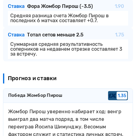
Ставка
Фора Жомбор Пирош (-3.5)
1.90
Средняя разница счета Жомбор Пирош в
последних 6 матчах составляет +0.7.
Ставка
Тотал сетов меньше 2.5
1.75
Суммарная средняя результативность
соперников на недавнем отрезке составляет 3
за встречу.
Прогноз и ставки
Победа Жомбор Пирош
1.35
Жомбор Пирош уверенно набирает ход: венгр
выиграл два матча подряд, в том числе
переиграв Йосипа Шимунджу. Весомым
фактором служит и статистика личных встреч.