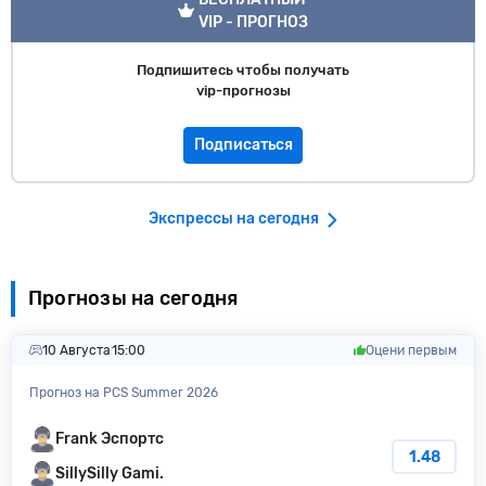
VIP - ПРОГНОЗ
Подпишитесь чтобы получать
vip-прогнозы
Подписаться
Экспрессы на сегодня
Прогнозы на сегодня
10 Августа
15:00
Оцени первым
Прогноз на PCS Summer 2026
Frank Эспортс
1.48
SillySilly Gami.