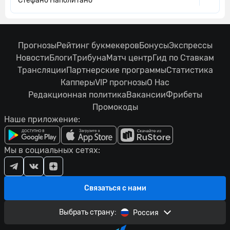
Стефано Наполитано
Прогнозы
Рейтинг букмекеров
Бонусы
Экспрессы
Новости
Блоги
Трибуна
Матч центр
Гид по Ставкам
Трансляции
Партнерские программы
Статистика
Капперы
VIP прогнозы
О Нас
Редакционная политика
Вакансии
Фрибеты
Промокоды
Наше приложение:
Мы в социальных сетях:
Связаться с нами
Выбрать страну:
Россия