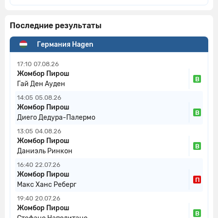
Последние результаты
Германия Hagen
17:10
07.08.26
Жомбор Пирош
В
Гай Ден Ауден
14:05
05.08.26
Жомбор Пирош
В
Диего Дедура-Палермо
13:05
04.08.26
Жомбор Пирош
В
Даниэль Ринкон
16:40
22.07.26
Жомбор Пирош
П
Макс Ханс Реберг
19:40
20.07.26
Жомбор Пирош
В