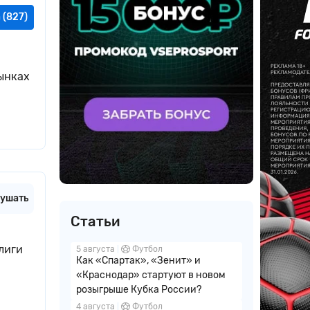
 (827)
ынках
ок
инг,
з
ушать
годня
Статьи
лиги
5 августа
Футбол
Как «Спартак», «Зенит» и
учшим
«Краснодар» стартуют в новом
розыгрыше Кубка России?
х
4 августа
Футбол