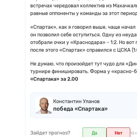
встречах чередовал коллектив из Махачкалы
равные оппоненты у команды за этот период,
«Спартак», как я говорил выше, чаще начал 
он позволил себе оступиться. Одну из неуд
отобрали очки у «Краснодара» - 1:2. Но вот
после этого «Спартак» справился с ЦСКА (1:0
Не думаю, что произойдет тут чудо для «Д
турнире финишировать. Форма у «красно-б
«Спартака» за 2.00
Константин Уланов
победа «Спартака»
Зайдет прогноз?
Да
Нет
13 