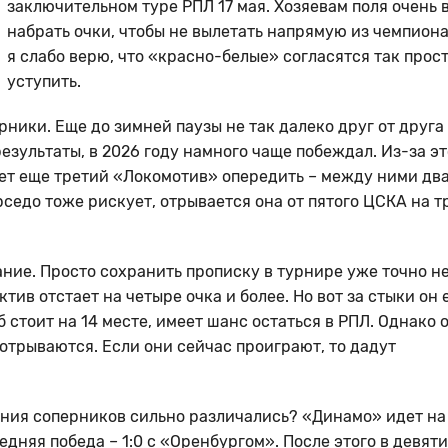
заключительном туре РПЛ 17 мая. Хозяевам поля очень
набрать очки, чтобы не вылетать напрямую из чемпиона
я слабо верю, что «красно-белые» согласятся так прос
уступить.
ники. Еще до зимней паузы не так далеко друг от друга
езультаты, в 2026 году намного чаще побеждал. Из-за эт
жет еще третий «Локомотив» опередить – между ними два
рседо тоже рискует, отрывается она от пятого ЦСКА на т
ние. Просто сохранить прописку в турнире уже точно н
тив отстает на четыре очка и более. Но вот за стыки он
 стоит на 14 месте, имеет шанс остаться в РПЛ. Однако о
 отрываются. Если они сейчас проиграют, то дадут
ления соперников сильно различались? «Динамо» идет на
едняя победа – 1:0 с «Оренбургом». После этого в девяти