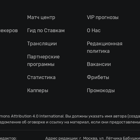
Матч центр
VIP прогнозы
мекеров
Гид по Ставкам
О Нас
Трансляции
Редакционная
политика
Партнерские
программы
Вакансии
Статистика
Фрибеты
Капперы
Промокоды
ons Attribution 4.0 International
. Вы должны указать имя автора (созд
едомление об оговорке и ссылку на материал, если они предоставлены
едактор:
Адрес редакции:
г. Москва, ул. Лётчика Бабушкин