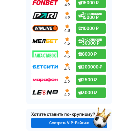
15000 ₽
4.9
Эксклюзив
15000 ₽
4.9
10000 ₽
4.8
Эксклюзив
30000 ₽
4.5
8000 ₽
4.5
200000 ₽
4.3
2500 ₽
4.2
3000 ₽
4.2
Хотите ставить по-крупному?
Смотреть VIP-Рейтинг