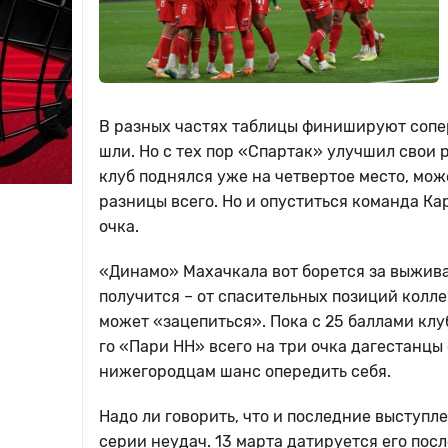
индустрию в целом.
В разных частях таблицы финишируют сопер
шли. Но с тех пор «Спартак» улучшил свои р
клуб поднялся уже на четвертое место, мо
разницы всего. Но и опуститься команда Ка
очка.
«Динамо» Махачкала вот борется за выжива
получится – от спасительных позиций коллек
может «зацепиться». Пока с 25 баллами клуб
го «Пари НН» всего на три очка дагестанцы
нижегородцам шанс опередить себя.
Надо ли говорить, что и последние выступ
серии неудач. 13 марта датируется его посл