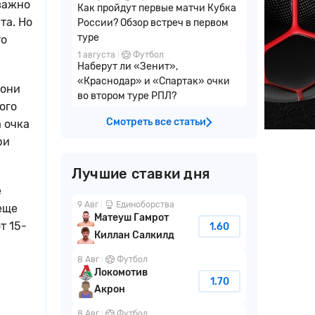
 важно
Как пройдут первые матчи Кубка
та. Но
России? Обзор встреч в первом
туре
то
1 августа
Футбол
Наберут ли «Зенит»,
«Краснодар» и «Спартак» очки
 они
во втором туре РПЛ?
ого
Смотреть все статьи
 очка
ри
Лучшие ставки дня
е
9 Авг
Единоборства
 еще
Матеуш Гамрот
т 15-
1.60
Киллан Салкилд
8 Авг
Футбол
Локомотив
1.70
Акрон
8 Авг
Футбол