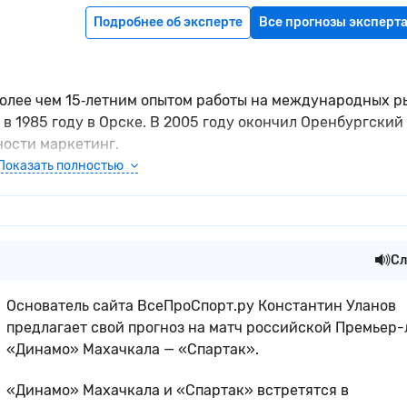
Подробнее об эксперте
Все прогнозы эксперта
более чем 15‑летним опытом работы на международных р
 в 1985 году в Орске. В 2005 году окончил Оренбургский
ности маркетинг.
Показать полностью
сскоязычных рынков в Betfair — крупнейшей бирже став
e, Rivalo, Catena Media, где курировал аффилиат‑маркет
о привлечения на рынках СНГ и Восточной Европы.
— спортивный сайт с аналитикой и прогнозами, который и
Сл
х посещаемых площадок о ставках на русском языке. Се
миллионной аудиторией, с акцентом на честность,
Основатель сайта ВсеПроСпорт.ру Константин Уланов
предлагает свой прогноз на матч российской Премьер-
«Динамо» Махачкала — «Спартак».
ународной премии «Рейтинг Букмекеров», вручаемой л
ет спикером и автором экспертных колонок в профильны
«Динамо» Махачкала и «Спартак» встретятся в
ирования, маркетинговые тренды, аффилиат‑бизнес и