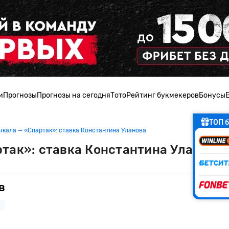
и
Прогнозы
Прогнозы на сегодня
Тото
Рейтинг букмекеров
Бонусы
ТОП б
кала — «Спартак»: ставка Константина Уланова
так»: ставка Константина Уланова
в