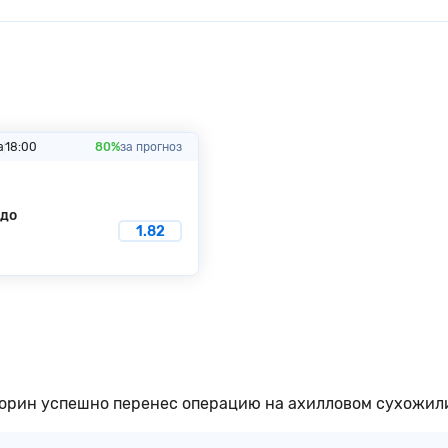
а
18:00
80%
за прогноз
до
1.82
орин успешно перенес операцию на ахилловом сухожил