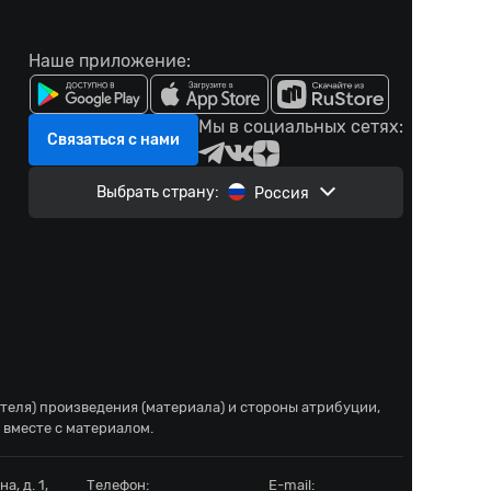
Наше приложение:
Мы в социальных сетях:
Связаться с нами
Выбрать страну:
Россия
ателя) произведения (материала) и стороны атрибуции,
 вместе с материалом.
а, д. 1,
Телефон:
E-mail: