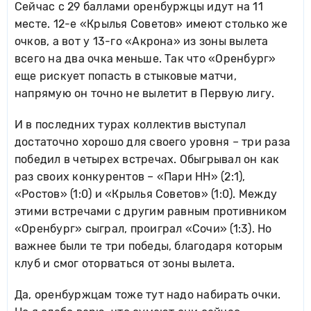
Сейчас с 29 баллами оренбуржцы идут на 11
месте. 12-е «Крылья Советов» имеют столько же
очков, а вот у 13-го «Акрона» из зоны вылета
всего на два очка меньше. Так что «Оренбург»
еще рискует попасть в стыковые матчи,
напрямую он точно не вылетит в Первую лигу.
И в последних турах коллектив выступал
достаточно хорошо для своего уровня – три раза
победил в четырех встречах. Обыгрывал он как
раз своих конкурентов – «Пари НН» (2:1),
«Ростов» (1:0) и «Крылья Советов» (1:0). Между
этими встречами с другим равным противником
«Оренбург» сыграл, проиграл «Сочи» (1:3). Но
важнее были те три победы, благодаря которым
клуб и смог оторваться от зоны вылета.
Да, оренбуржцам тоже тут надо набирать очки.