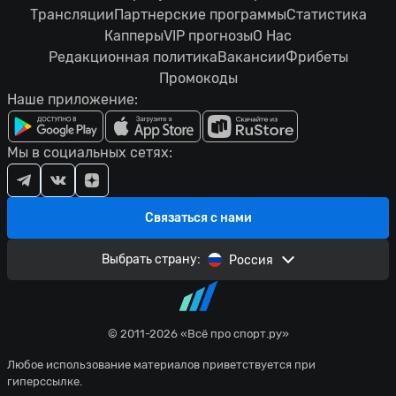
Трансляции
Партнерские программы
Статистика
Капперы
VIP прогнозы
О Нас
Редакционная политика
Вакансии
Фрибеты
Промокоды
Наше приложение:
Мы в социальных сетях:
Связаться с нами
Выбрать страну:
Россия
© 2011-2026 «Всё про спорт.ру»
Любое использование материалов приветствуется при
гиперссылке.