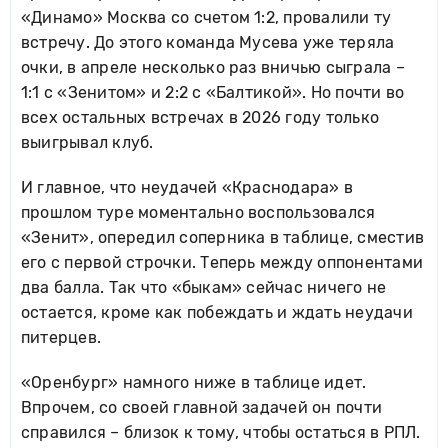
«Динамо» Москва со счетом 1:2, провалили ту
встречу. До этого команда Мусева уже теряла
очки, в апреле несколько раз вничью сыграла –
1:1 с «Зенитом» и 2:2 с «Балтикой». Но почти во
всех остальных встречах в 2026 году только
выигрывал клуб.
И главное, что неудачей «Краснодара» в
прошлом туре моментально воспользовался
«Зенит», опередил соперника в таблице, сместив
его с первой строчки. Теперь между оппонентами
два балла. Так что «быкам» сейчас ничего не
остается, кроме как побеждать и ждать неудачи
питерцев.
«Оренбург» намного ниже в таблице идет.
Впрочем, со своей главной задачей он почти
справился – близок к тому, чтобы остаться в РПЛ.