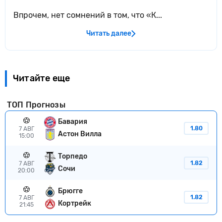
Впрочем, нет сомнений в том, что «К...
Читать далее
Читайте еще
ТОП Прогнозы
Бавария
1.80
7 АВГ
Астон Вилла
15:00
Торпедо
1.82
7 АВГ
Сочи
20:00
Брюгге
1.82
7 АВГ
Кортрейк
21:45