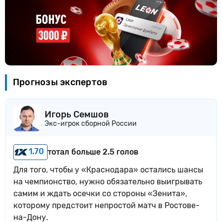
Прогнозы экспертов
Игорь Семшов
Экс-игрок сборной России
1.70
тотал больше 2.5 голов
Для того, чтобы у «Краснодара» остались шансы
на чемпионство, нужно обязательно выигрывать
самим и ждать осечки со стороны «Зенита»,
которому предстоит непростой матч в Ростове-
на-Дону.