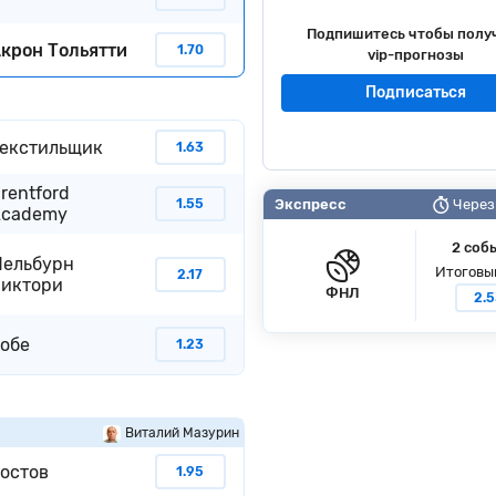
Подпишитесь чтобы полу
крон Тольятти
1.70
vip-прогнозы
Подписаться
екстильщик
1.63
rentford
1.55
Экспресс
Через 
Academy
2 соб
ельбурн
Итоговы
2.17
иктори
ФНЛ
2.
обе
1.23
Виталий Мазурин
остов
1.95