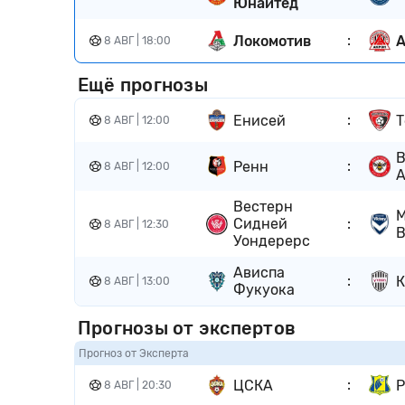
Юнайтед
:
Локомотив
А
8 АВГ | 18:00
Ещё прогнозы
:
Енисей
Т
8 АВГ | 12:00
B
:
Ренн
8 АВГ | 12:00
Вестерн
М
:
Сидней
8 АВГ | 12:30
В
Уондерерс
Ависпа
:
К
8 АВГ | 13:00
Фукуока
Прогнозы от экспертов
Прогноз от Эксперта
:
ЦСКА
Р
8 АВГ | 20:30