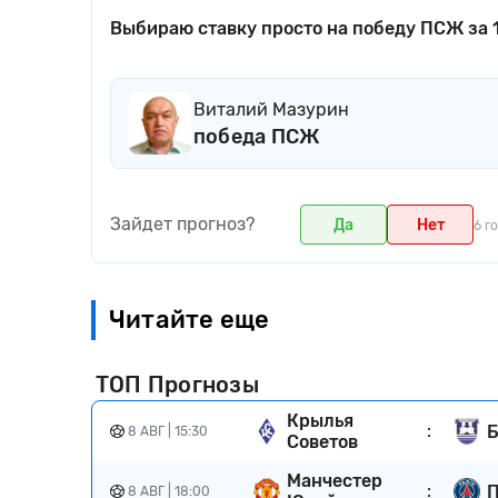
Выбираю ставку просто на победу ПСЖ за 
Виталий Мазурин
победа ПСЖ
Зайдет прогноз?
Да
Нет
6 г
Читайте еще
ТОП Прогнозы
Крылья
:
Б
8 АВГ | 15:30
Советов
Манчестер
:
8 АВГ | 18:00