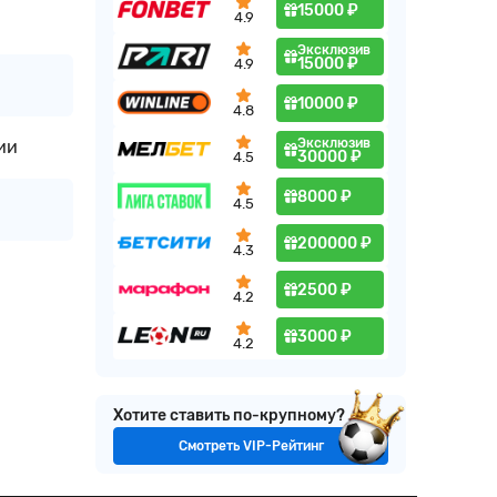
15000 ₽
4.9
Эксклюзив
15000 ₽
4.9
10000 ₽
4.8
Эксклюзив
ии
30000 ₽
4.5
8000 ₽
4.5
200000 ₽
4.3
2500 ₽
4.2
3000 ₽
4.2
Хотите ставить по-крупному?
Смотреть VIP-Рейтинг