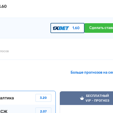
1.60
Сделать став
1.60
олосов
Больше прогнозов на се
БЕСПЛАТНЫЙ
алтика
3.20
VIP - ПРОГНОЗ
ПСЖ
2.07