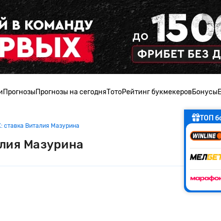
и
Прогнозы
Прогнозы на сегодня
Тото
Рейтинг букмекеров
Бонусы
ТОП б
 ставка Виталия Мазурина
алия Мазурина