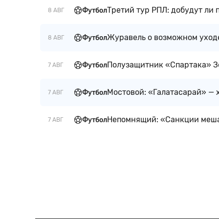
Третий тур РПЛ: добудут ли
Футбол
8 АВГ
Журавель о возможном уходе
Футбол
8 АВГ
Полузащитник «Спартака» З
Футбол
7 АВГ
Мостовой: «Галатасарай» — 
Футбол
7 АВГ
Непомнящий: «Санкции меша
Футбол
7 АВГ