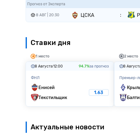
Прогноз от Эксперта
:
ЦСКА
Р
8 АВГ | 20:30
Ставки дня
1 место
2 место
8 Августа
12:00
94.7%
за прогноз
8 Август
ФНЛ
Премьер-л
Енисей
Крыль
1.63
Текстильщик
Балти
Актуальные новости