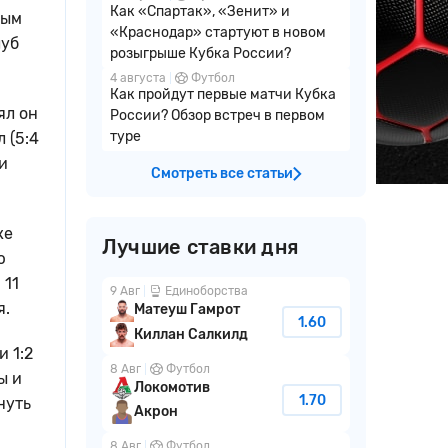
Как «Спартак», «Зенит» и
ным
«Краснодар» стартуют в новом
луб
розыгрыше Кубка России?
4 августа
Футбол
Как пройдут первые матчи Кубка
ял он
России? Обзор встреч в первом
туре
 (5:4
и
Смотреть все статьи
же
Лучшие ставки дня
ю
 11
9 Авг
Единоборства
я.
Матеуш Гамрот
1.60
Киллан Салкилд
 1:2
8 Авг
Футбол
ы и
Локомотив
1.70
нуть
Акрон
8 Авг
Футбол