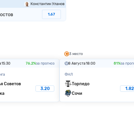
Константин Уланов
остов
1.67
3 место
а
15:30
76.2%
за прогноз
8 Августа
18:00
81%
за прог
ига
ФНЛ
я Советов
Торпедо
3.20
1.82
ка
Сочи