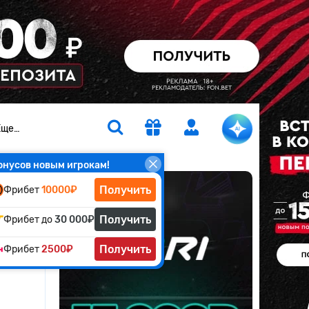
Еще…
онусов новым игрокам!
Получить
Фрибет
10000₽
Получить
Фрибет до
30 000₽
Получить
Фрибет
2500₽