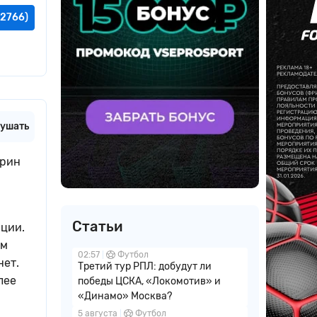
(2766)
ушать
урин
Статьи
ции.
ем
02:57
Футбол
нет.
Третий тур РПЛ: добудут ли
лее
победы ЦСКА, «Локомотив» и
«Динамо» Москва?
5 августа
Футбол