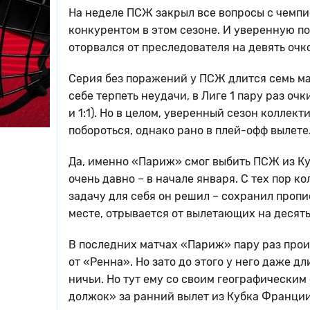
На неделе ПСЖ закрыл все вопросы с чемпи
конкурентом в этом сезоне. И уверенную по
оторвался от преследователя на девять очк
Серия без поражений у ПСЖ длится семь ма
себе терпеть неудачи, в Лиге 1 пару раз оч
и 1:1). Но в целом, уверенный сезон коллек
побороться, однако рано в плей-офф вылетел
Да, именно «Париж» смог выбить ПСЖ из Куб
очень давно – в начале января. С тех пор к
задачу для себя он решил – сохранил пропи
месте, отрывается от вылетающих на десять
В последних матчах «Париж» пару раз проиг
от «Ренна». Но зато до этого у него даже д
ничьи. Но тут ему со своим географическим
должок» за ранний вылет из Кубка Франции