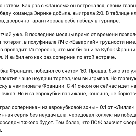
онством. Как раз с «Лансом» он встречался, своим глав
беду команда Энрике добыла, выиграла 2:0. В таблице к
ов, досрочно гарантировав себе победу в турнире.
тчей уже. В последние месяцы время от времени позвол
ки потерял, в полуфинале ЛЧ с «Баварией» трудности имел
тив проводит. Интересно, что мог бы он и за Кубок Франци
. И выбил его как раз соперник по этой встрече.
ка Франции, победил со счетом 1:0. Правда, было это у
оллектив чаще неудачи терпел, чем выигрывал. Но главну
ску в чемпионате Франции. С 41 очком он сейчас идет на
 очков. Но и за еврокубки парижане, конечно, не борютс
рал соперникам из еврокубковой зоны – 0:1 от «Лилля» и
линная серия без неудач шла, чередовал коллектив побед
 соседом тяжело будет. Тем более, что ПСЖ захочет «вер
.