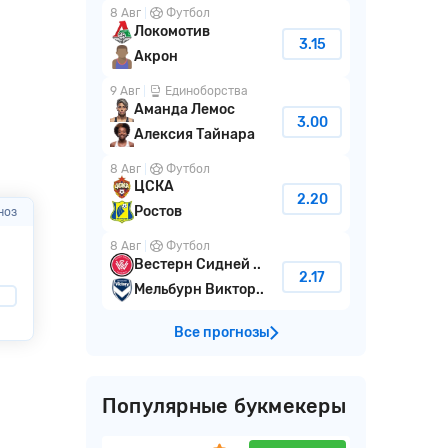
8 Авг
Футбол
Локомотив
3.15
Акрон
9 Авг
Единоборства
Аманда Лемос
3.00
Алексия Тайнара
8 Авг
Футбол
ЦСКА
2.20
Ростов
ноз
8 Авг
Футбол
Вестерн Сидней ..
2.17
Мельбурн Виктор..
Все прогнозы
Популярные букмекеры