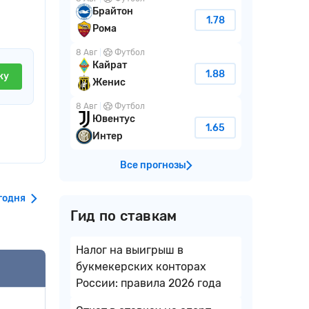
Брайтон
1.78
Рома
8 Авг
Футбол
Кайрат
1.88
ку
Женис
8 Авг
Футбол
Ювентус
1.65
Интер
Все прогнозы
годня
Гид по ставкам
Налог на выигрыш в
букмекерских конторах
России: правила 2026 года