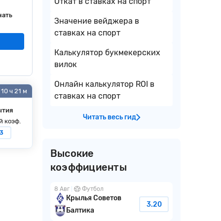
Откат в ставках на спорт
чать
Значение вейджера в
ставках на спорт
Калькулятор букмекерских
вилок
Онлайн калькулятор ROI в
10 ч 21 м
ставках на спорт
ытия
Читать весь гид
й коэф.
53
Высокие
коэффициенты
8 Авг
Футбол
Крылья Советов
3.20
Балтика