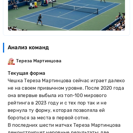
Анализ команд
Тереза Мартинцова
Текущая форма
Чешка Тереза Мартинцова сейчас играет далеко
не на своем привычном уровне. После 2020 года
она впервые выбыла из топ-100 мирового
рейтинга в 2023 году и с тех пор так и не
вернула ту форму, которая позволяла ей
бороться за места в первой сотне.
В последних шести матчах Тереза Мартинцова
демонстрирует неровные результаты: две