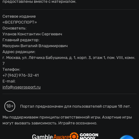
предоставлены вместе с материалом.
Сетевое издание
«ВСЕПРОСПОРТ»
Основатель:
Уланов Константин Сергеевич
Главный редактор:
Мазурин Виталий Владимирович
Адрес редакции:
г. Москва, ул. Лётчика Бабушкина, д. 1, корп. 3, этаж 1, пом. VIII, комн.
7
Телефон:
+7 (962) 976-32-41
E-mail:
info@vseprosport.ru
18+
Портал предназначен для пользователей старше 18 лет.
Мы поддерживаем принципы ответственной игры. Азартные игры
могут вызвать зависимость. Играйте осознанно.