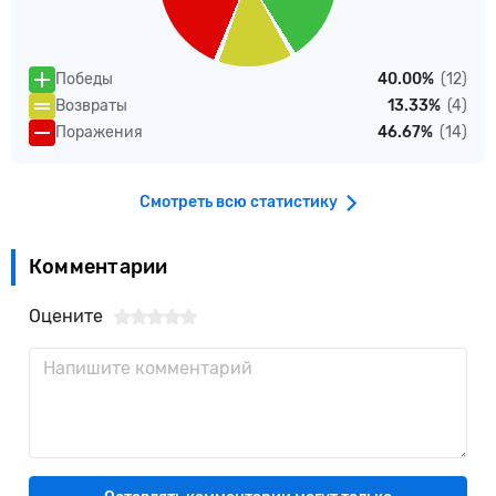
Победы
40.00%
(12)
Возвраты
13.33%
(4)
Поражения
46.67%
(14)
Смотреть всю статистику
Комментарии
Оцените