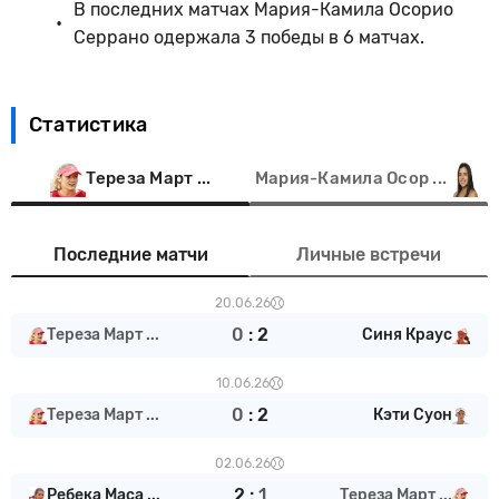
В последних матчах Мария-Камила Осорио
Серрано одержала 3 победы в 6 матчах.
Статистика
Тереза Март ...
Мария-Камила Осор ...
Последние матчи
Личные встречи
20.06.26
0
:
2
Тереза Март ...
Синя Краус
10.06.26
0
:
2
Тереза Март ...
Кэти Суон
02.06.26
2
:
1
Ребека Маса ...
Тереза Март ...