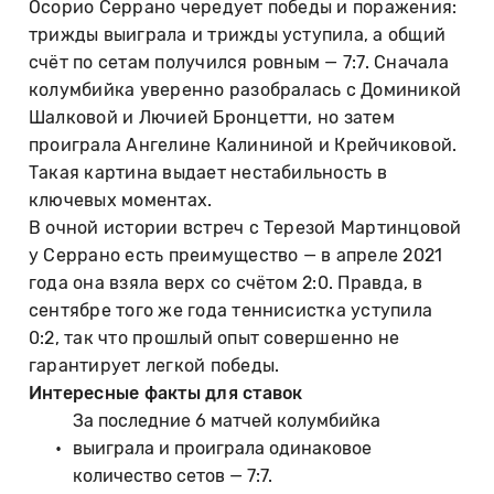
Осорио Серрано чередует победы и поражения:
трижды выиграла и трижды уступила, а общий
счёт по сетам получился ровным — 7:7. Сначала
колумбийка уверенно разобралась с Доминикой
Шалковой и Лючией Бронцетти, но затем
проиграла Ангелине Калининой и Крейчиковой.
Такая картина выдает нестабильность в
ключевых моментах.
В очной истории встреч с Терезой Мартинцовой
у Серрано есть преимущество — в апреле 2021
года она взяла верх со счётом 2:0. Правда, в
сентябре того же года теннисистка уступила
0:2, так что прошлый опыт совершенно не
гарантирует легкой победы.
Интересные факты для ставок
За последние 6 матчей колумбийка
выиграла и проиграла одинаковое
количество сетов — 7:7.