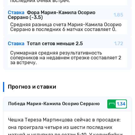
последних очных встреч.
Ставка
Фора Мария-Камила Осорио
1.85
Серрано (-3.5)
Средняя разница счета Мария-Камила Осорио
Серрано в последних 6 матчах составляет 0.
Ставка
Тотал сетов меньше 2.5
1.72
Суммарная средняя результативность
соперников на недавнем отрезке составляет 2
за встречу.
Прогноз и ставки
Победа Мария-Камила Осорио Серрано
1.34
Чешка Тереза Мартинцова сейчас в просадке:
она проиграла четыре из шести последних
матчей и уступила по сетам 5:10. У колумбийки