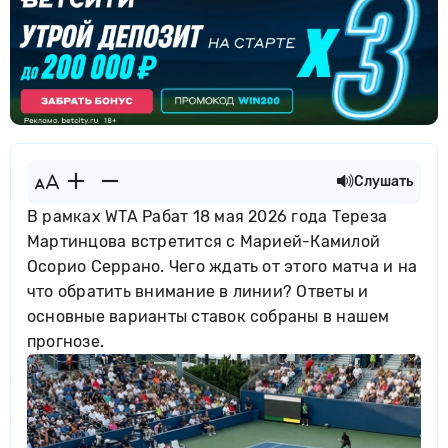
Слушать
В рамках WTA Рабат 18 мая 2026 года Тереза
Мартинцова встретится с Марией-Камилой
Осорио Серрано. Чего ждать от этого матча и на
что обратить внимание в линии? Ответы и
основные варианты ставок собраны в нашем
прогнозе.