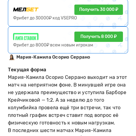
Получить 30 000 ₽
Фрибет до 30000₽ код VSEPRO
Получить 8 000 ₽
Фрибет до 8000₽ всем новым игрокам
Мария-Камила Осорио Серрано
Текущая форма
Мария-Камила Осорио Серрано выходит на этот
матч на неприятном фоне. В минувшей игре она
не удержала преимущество и уступила Барборе
Крейчиковой — 1:2. А за неделю до того
колумбийка провела ещё три встречи, так что
плотный график встреч ставит под вопрос её
физическую готовность к новым нагрузкам.
В последних шести матчах Мария-Камила