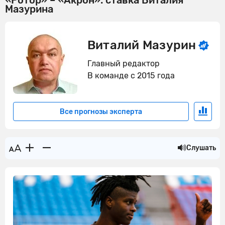
«Ротор» – «Акрон»: ставка Виталия
Мазурина
Виталий Мазурин
Главный редактор
В команде с 2015 года
Все прогнозы эксперта
Слушать