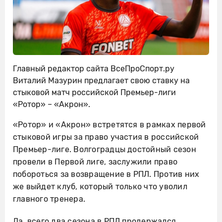
Главный редактор сайта ВсеПроСпорт.ру
Виталий Мазурин предлагает свою ставку на
стыковой матч российской Премьер-лиги
«Ротор» – «Акрон».
«Ротор» и «Акрон» встретятся в рамках первой
стыковой игры за право участия в российской
Премьер-лиге. Волгоградцы достойный сезон
провели в Первой лиге, заслужили право
побороться за возвращение в РПЛ. Против них
же выйдет клуб, который только что уволил
главного тренера.
Да, всего два сезона в РПЛ продержался