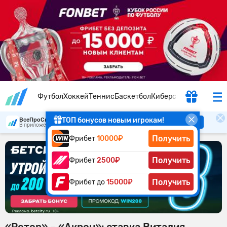
Футбол
Хоккей
Теннис
Баскетбол
Киберспорт
ТОП бонусов новым игрокам!
ВсеПроСпорт
Скачать
В приложении удобнее
Получить
Фрибет
10000₽
Получить
Фрибет
2500₽
Получить
Фрибет до
15000₽