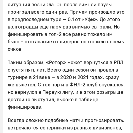
ситуация возникла. Он после зимней паузы
проиграл всего один раз. Причем произошло это
в предпоследнем туре — 0:1 от «Уфы». До этого
волгоградцы еще пару раз вничью сыграли. Но
финишировать в топ-2 все равно тяжело им
было – отставание от лидеров составило восемь
очков.
Таким образом, «Ротор» может вернуться в РПЛ
спустя пять лет. Всего один сезон он провел в
турнире в 21 веке — в 2020 и 2021 годах, сразу
же вылетел. С тех пор и в ФНЛ-2 клуб опускался,
но вернулся в Первую лигу, и в этом розыгрыше
достойно выступил, высоко в таблице
финишировав.
Всегда сложно подобные матчи прогнозировать,
встречаются соперники из разных дивизионов,