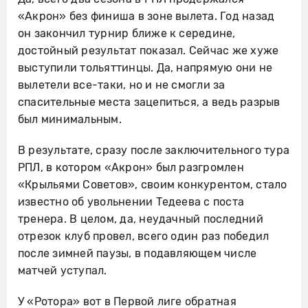
«Акрон» без финиша в зоне вылета. Год назад
он закончил турнир ближе к середине,
достойный результат показал. Сейчас же хуже
выступили тольяттинцы. Да, напрямую они не
вылетели все-таки, но и не смогли за
спасительные места зацепиться, а ведь разрыв
был минимальным.
В результате, сразу после заключительного тура
РПЛ, в котором «Акрон» был разгромлен
«Крыльями Советов», своим конкурентом, стало
известно об увольнении Тедеева с поста
тренера. В целом, да, неудачный последний
отрезок клуб провел, всего один раз победил
после зимней паузы, в подавляющем числе
матчей уступал.
У «Ротора» вот в Первой лиге обратная