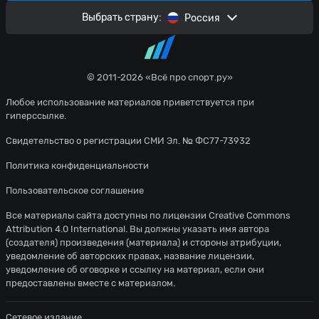
Выбрать страну:
Россия
© 2011-2026 «Всё про спорт.ру»
Любое использование материалов приветствуется при
гиперссылке.
Свидетельство о регистрации СМИ Эл. № ФС77-73932
Политика конфиденциальности
Пользовательское соглашение
Все материалы сайта доступны по лицензии
Creative Commons
Attribution 4.0 International
. Вы должны указать имя автора
(создателя) произведения (материала) и стороны атрибуции,
уведомление об авторских правах, название лицензии,
уведомление об оговорке и ссылку на материал, если они
предоставлены вместе с материалом.
Сетевое издание