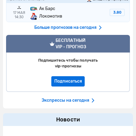
Ак Барс
3.80
17 МАЯ
Локомотив
14:30
Больше прогнозов на сегодня
VIP прогноз
БЕСПЛАТНЫЙ
VIP - ПРОГНОЗ
Подпишитесь чтобы получать
vip-прогнозы
Подписаться
Экспрессы на сегодня
Новости