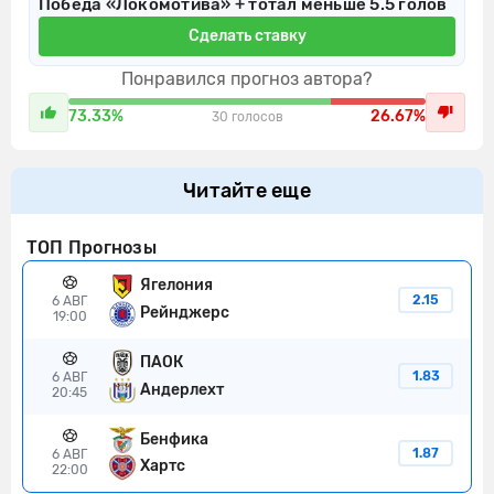
Победа «Локомотива» + тотал меньше 5.5 голов
Сделать ставку
Понравился прогноз автора?
73.33%
26.67%
30 голосов
Читайте еще
ТОП Прогнозы
Ягелония
2.15
6 АВГ
Рейнджерс
19:00
ПАОК
1.83
6 АВГ
Андерлехт
20:45
Бенфика
1.87
6 АВГ
Хартс
22:00