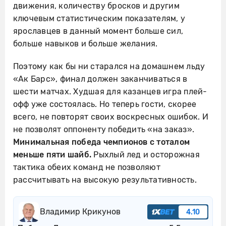
движения, количеству бросков и другим
ключевым статистическим показателям, у
ярославцев в данный момент больше сил,
больше навыков и больше желания.
Поэтому как бы ни старался на домашнем льду
«Ак Барс», финал должен заканчиваться в
шести матчах. Худшая для казанцев игра плей-
офф уже состоялась. Но теперь гости, скорее
всего, не повторят своих воскресных ошибок. И
не позволят оппоненту победить «на заказ».
Минимальная победа чемпионов с тоталом
меньше пяти шайб.
Рыхлый лед и осторожная
тактика обеих команд не позволяют
рассчитывать на высокую результативность.
Владимир Крикунов
4.10