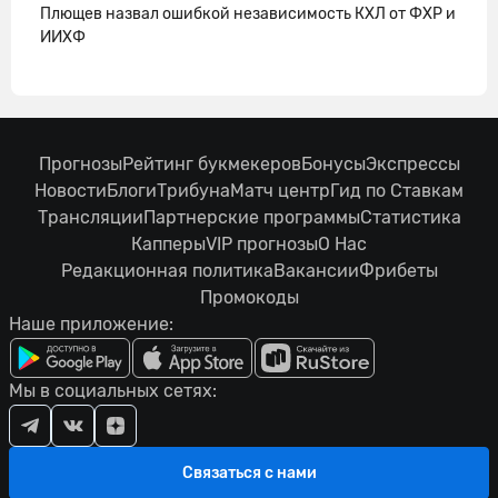
Плющев назвал ошибкой независимость КХЛ от ФХР и
ИИХФ
Прогнозы
Рейтинг букмекеров
Бонусы
Экспрессы
Новости
Блоги
Трибуна
Матч центр
Гид по Ставкам
Трансляции
Партнерские программы
Статистика
Капперы
VIP прогнозы
О Нас
Редакционная политика
Вакансии
Фрибеты
Промокоды
Наше приложение:
Мы в социальных сетях:
Связаться с нами