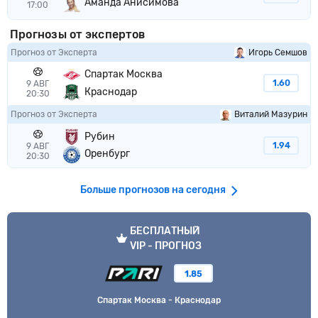
Аманда Анисимова
17:00
Прогнозы от экспертов
Прогноз от Эксперта
Игорь Семшов
Спартак Москва
1.60
9 АВГ
Краснодар
20:30
Прогноз от Эксперта
Виталий Мазурин
Рубин
1.94
9 АВГ
Оренбург
20:30
Больше прогнозов на сегодня
VIP прогноз
БЕСПЛАТНЫЙ
VIP - ПРОГНОЗ
1.85
Спартак Москва - Краснодар