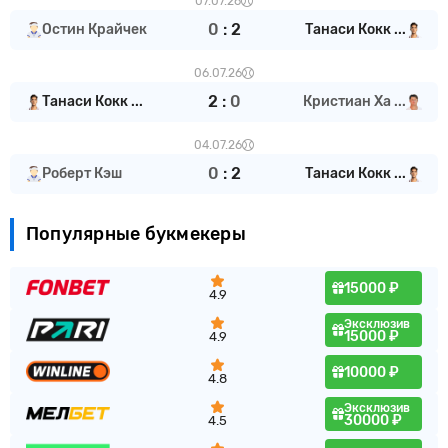
07.07.26
0
:
2
Остин Крайчек
Танаси Кокк ...
06.07.26
2
:
0
Танаси Кокк ...
Кристиан Ха ...
04.07.26
0
:
2
Роберт Кэш
Танаси Кокк ...
Популярные букмекеры
15000 ₽
4.9
Эксклюзив
15000 ₽
4.9
10000 ₽
4.8
Эксклюзив
30000 ₽
4.5