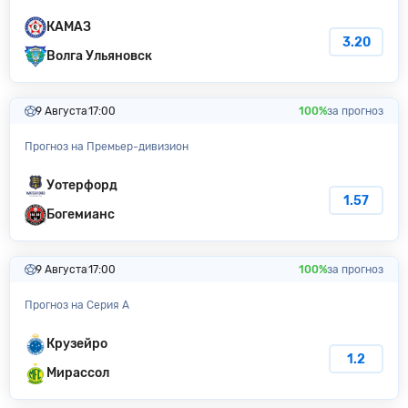
КАМАЗ
3.20
Волга Ульяновск
9 Августа
17:00
100%
за прогноз
Прогноз на Премьер-дивизион
Уотерфорд
1.57
Богемианс
9 Августа
17:00
100%
за прогноз
Прогноз на Серия А
Крузейро
1.2
Мирассол