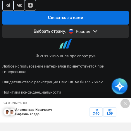
Связаться с нами
Выбрать страну:
Россия
© 2011-2026 «Всё про спорт.ру»
Любое использование материалов приветствуется при
гиперссылке.
Свидетельство о регистрации СМИ Эл. № ФС77-73932
Политика конфиденциальности
Пользовательское соглашение
24.05.2026
12:00
Александар Ковачевич
П1
П2
Все материалы сайта доступны по лицензии
Creative Commons
7.40
1.09
Рафаэль Ходар
Attribution 4.0 International
. Вы должны указать имя автора
(создателя) произведения (материала) и стороны атрибуции,
уведомление об авторских правах, название лицензии,