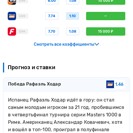
8.00
1.08
10 000 ₽
Live
7.74
1.10
—
Live
7.70
1.08
15 000 ₽
Live
Смотреть все коэффициенты
Прогноз и ставки
Победа Рафаэль Ходар
1.46
Испанец Рафаэль Ходар идёт в гору: он стал
самым молодым игроком за 21 год, пробившимся
в четвертьфинал турнира серии Masters 1000 в
Риме. Американец Александар Ковачевич, хотя
и вошёл в топ-100, проиграл в полуфинале