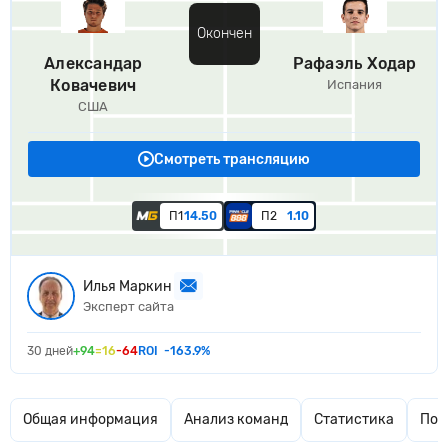
Окончен
Александар
Рафаэль Ходар
Ковачевич
Испания
США
Смотреть трансляцию
П1
14.50
П2
1.10
Илья Маркин
Эксперт сайта
30 дней
+94
=16
-64
ROI
-163.9%
Общая информация
Анализ команд
Статистика
Поп