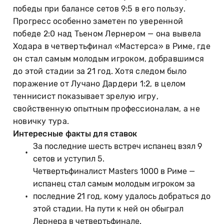
победы при балансе сетов 9:5 в его пользу.
Прогресс особенно заметен по уверенной
победе 2:0 над Тьеном Лернером — она вывела
Ходара в четвертьфинал «Мастерса» в Риме, где
он стал самым молодым игроком, добравшимся
до этой стадии за 21 год. Хотя следом было
поражение от Лучано Дардери 1:2, в целом
теннисист показывает зрелую игру,
свойственную опытным профессионалам, а не
новичку тура.
Интересные факты для ставок
За последние шесть встреч испанец взял 9
сетов и уступил 5.
Четвертьфиналист Masters 1000 в Риме —
испанец стал самым молодым игроком за
последние 21 год, кому удалось добраться до
этой стадии. На пути к ней он обыграл
Лернера в четвертьфинале.