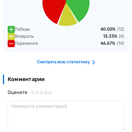
Победы
40.00%
(12)
Возвраты
13.33%
(4)
Поражения
46.67%
(14)
Смотреть всю статистику
Комментарии
Оцените