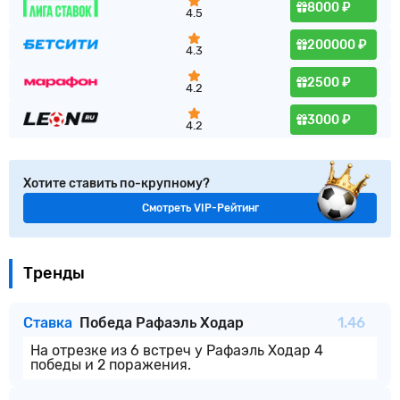
8000 ₽
4.5
200000 ₽
4.3
2500 ₽
4.2
3000 ₽
4.2
Хотите ставить по-крупному?
Смотреть VIP-Рейтинг
Тренды
Ставка
Победа Рафаэль Ходар
1.46
На отрезке из 6 встреч у Рафаэль Ходар 4
победы и 2 поражения.