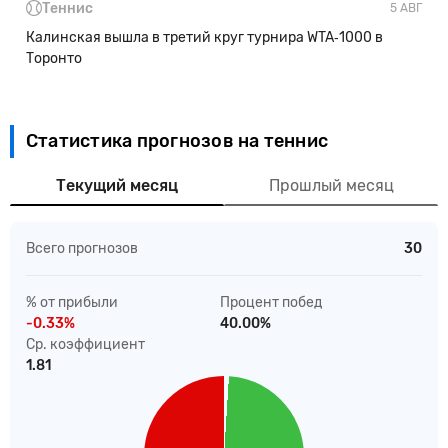
Теннис
5 АВГ
Калинская вышла в третий круг турнира WTA‑1000 в
Торонто
Статистика прогнозов на теннис
Текущий месяц
Прошлый месяц
Всего прогнозов
30
% от прибыли
Процент побед
-0.33%
40.00%
Ср. коэффициент
1.81