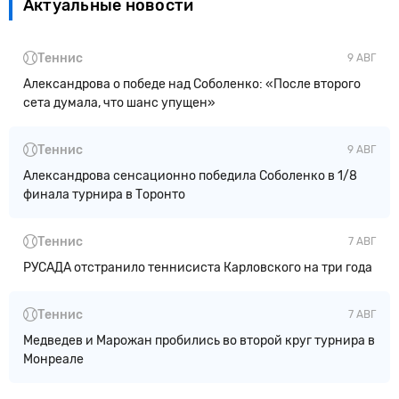
Актуальные новости
Теннис
9 АВГ
Александрова о победе над Соболенко: «После второго
сета думала, что шанс упущен»
Теннис
9 АВГ
Александрова сенсационно победила Соболенко в 1/8
финала турнира в Торонто
Теннис
7 АВГ
РУСАДА отстранило теннисиста Карловского на три года
Теннис
7 АВГ
Медведев и Марожан пробились во второй круг турнира в
Монреале