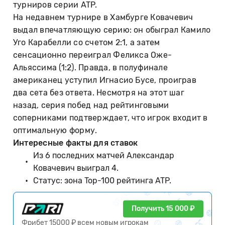
турниров серии ATP.
На недавнем турнире в Хамбурге Ковачевич
выдал впечатляющую серию: он обыграл Камило
Уго Карабелли со счетом 2:1, а затем
сенсационно переиграл Феликса Оже-
Альяссима (1:2). Правда, в полуфинале
американец уступил Игнасио Бусе, проиграв
два сета без ответа. Несмотря на этот шаг
назад, серия побед над рейтинговыми
соперниками подтверждает, что игрок входит в
оптимальную форму.
Интересные факты для ставок
Из 6 последних матчей Александар
Ковачевич выиграл 4.
Статус: зона Top-100 рейтинга ATP.
Получить 15 000 ₽
Фрибет 15000 ₽ всем новым игрокам