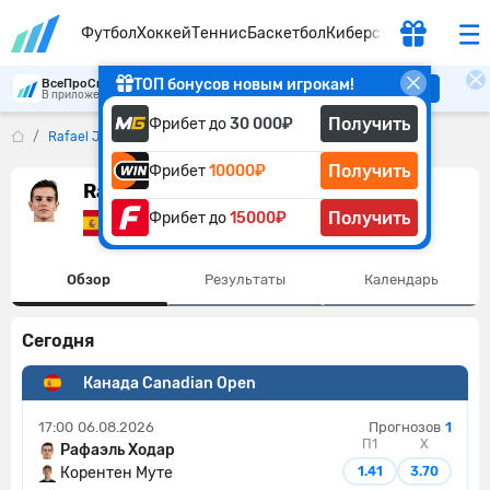
Футбол
Хоккей
Теннис
Баскетбол
Киберспорт
ТОП бонусов новым игрокам!
ВсеПроСпорт
Скачать
В приложении удобнее
Получить
Фрибет до
30 000₽
Rafael Jodar
Получить
Фрибет
10000₽
Rafael Jodar
Получить
Фрибет до
15000₽
Испания
Обзор
Результаты
Календарь
Сегодня
Канада Canadian Open
17:00
06.08.2026
Прогнозов
1
П1
X
Рафаэль Ходар
Корентен Муте
1.41
3.70