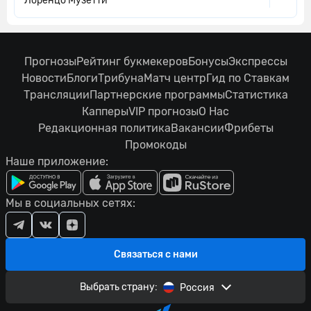
Лоренцо Музетти
Прогнозы
Рейтинг букмекеров
Бонусы
Экспрессы
Новости
Блоги
Трибуна
Матч центр
Гид по Ставкам
Трансляции
Партнерские программы
Статистика
Капперы
VIP прогнозы
О Нас
Редакционная политика
Вакансии
Фрибеты
Промокоды
Наше приложение:
Мы в социальных сетях:
Связаться с нами
Выбрать страну:
Россия