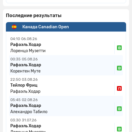
Последние результаты
Канада Canadian Open
04:10
06.08.26
Рафаэль Ходар
В
Лоренцо Музетти
00:35
05.08.26
Рафаэль Ходар
В
Корентен Муте
22:50
03.08.26
Тейлор Фриц
П
Рафаэль Ходар
05:45
02.08.26
Рафаэль Ходар
В
Алехандро Табило
03:30
31.07.26
Рафаэль Ходар
В