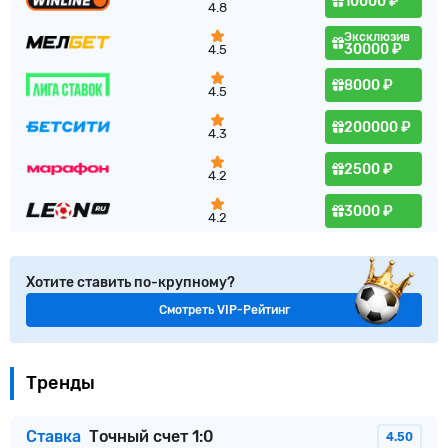
10000 ₽
4.8
Эксклюзив
30000 ₽
4.5
8000 ₽
4.5
200000 ₽
4.3
2500 ₽
4.2
3000 ₽
4.2
Хотите ставить по-крупному?
Смотреть VIP-Рейтинг
Тренды
Ставка
Точный счет 1:0
4.50