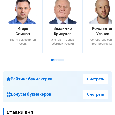
Игорь
Владимир
Константин
Семшов
Крикунов
Уланов
Экс-игрок сборной
Эксперт, тренер
Основатель сайта
России
сборной России
ВсеПроСпорт.ру
Рейтинг букмекеров
Смотреть
Бонусы букмекеров
Смотреть
Ставки дня