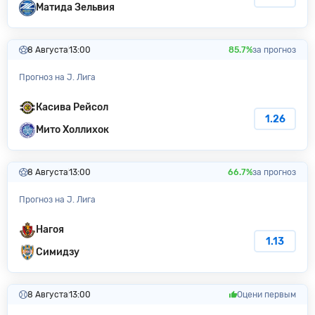
Матида Зельвия
8 Августа
13:00
85.7%
за прогноз
Прогноз на J. Лига
Касива Рейсол
1.26
Мито Холлихок
8 Августа
13:00
66.7%
за прогноз
Прогноз на J. Лига
Нагоя
1.13
Симидзу
8 Августа
13:00
Оцени первым