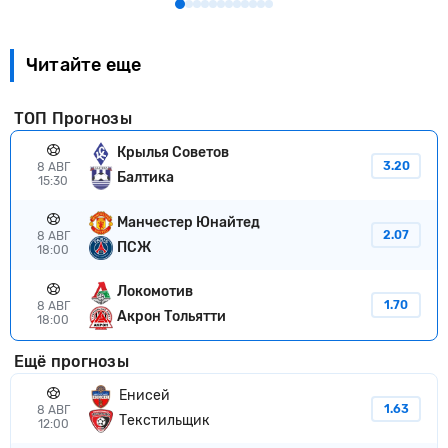
Читайте еще
ТОП Прогнозы
Крылья Советов
3.20
8 АВГ
Балтика
15:30
Манчестер Юнайтед
2.07
8 АВГ
ПСЖ
18:00
Локомотив
1.70
8 АВГ
Акрон Тольятти
18:00
Ещё прогнозы
Енисей
1.63
8 АВГ
Текстильщик
12:00