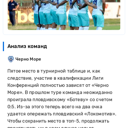
Анализ команд
Черно Море
Пятое место в турнирной таблице и, как
следствие, участие в квалификации Лиги
Конференций полностью зависят от «Черно
Море». В прошлом туре команда неожиданно
проиграла пловдивскому «Ботеву» со счетом
0:5. Из-за этого теперь всего на два очка
удается опережать пловдивский «Локомотив».
Чтобы сохранить место в топ-5, продолжать