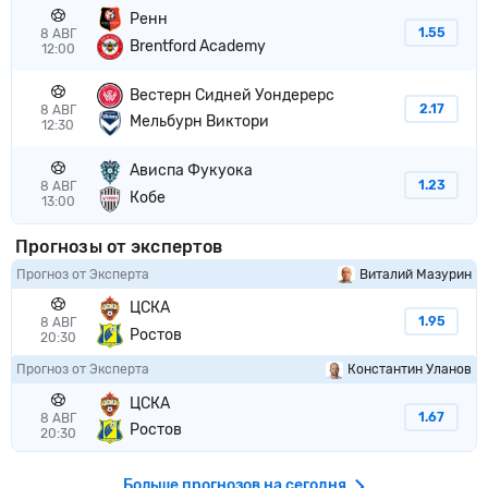
Ренн
1.55
8 АВГ
Brentford Academy
12:00
Вестерн Сидней Уондерерс
2.17
8 АВГ
Мельбурн Виктори
12:30
Ависпа Фукуока
1.23
8 АВГ
Кобе
13:00
Прогнозы от экспертов
Прогноз от Эксперта
Виталий Мазурин
ЦСКА
1.95
8 АВГ
Ростов
20:30
Прогноз от Эксперта
Константин Уланов
ЦСКА
1.67
8 АВГ
Ростов
20:30
Больше прогнозов на сегодня