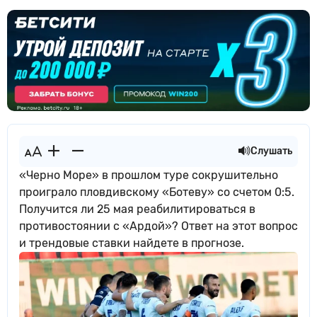
Слушать
«Черно Море» в прошлом туре сокрушительно
проиграло пловдивскому «Ботеву» со счетом 0:5.
Получится ли 25 мая реабилитироваться в
противостоянии с «Ардой»? Ответ на этот вопрос
и трендовые ставки найдете в прогнозе.