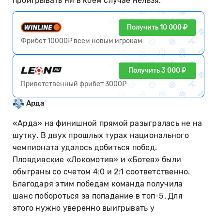
проигрывать ни в коем случае нельзя.
Получить 10 000 ₽
Фрибет 10000₽ всем новым игрокам
Получить 3 000 ₽
Приветственный фрибет 3000₽
Арда
«Арда» на финишной прямой разыгралась не на
шутку. В двух прошлых турах национального
чемпионата удалось добиться побед.
Пловдивские «Локомотив» и «Ботев» были
обыграны со счетом 4:0 и 2:1 соответственно.
Благодаря этим победам команда получила
шанс побороться за попадание в топ-5. Для
этого нужно уверенно выигрывать у