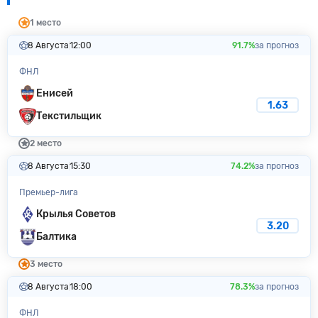
1 место
8 Августа
12:00
91.7%
за прогноз
ФНЛ
Енисей
1.63
Текстильщик
2 место
8 Августа
15:30
74.2%
за прогноз
Премьер-лига
Крылья Советов
3.20
Балтика
3 место
8 Августа
18:00
78.3%
за прогноз
ФНЛ