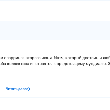
ом спарринге второго июня. Матч, который достоин и лю
 оба коллектива и готовятся к предстоящему мундиалю.
Читать далее