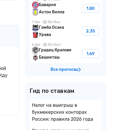
Бавария
1.80
Астон Вилла
7 Авг
Футбол
Гамба Осака
2.35
Урава
6 Авг
Футбол
Градец Кралове
1.69
Бешикташ
бой
Все прогнозы
 Жду
Гид по ставкам
Налог на выигрыш в
букмекерских конторах
России: правила 2026 года