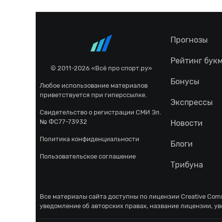
Прогнозы
Рейтинг бук
© 2011-2026 «Всё про спорт.ру»
Бонусы
Любое использование материалов
приветствуется при гиперссылке.
Экспрессы
Свидетельство о регистрации СМИ Эл.
№ ФС77-73932
Новости
Политика конфиденциальности
Блоги
Пользовательское соглашение
Трибуна
Все материалы сайта доступны по лицензии
Creative Comm
уведомление об авторских правах, название лицензии, ув