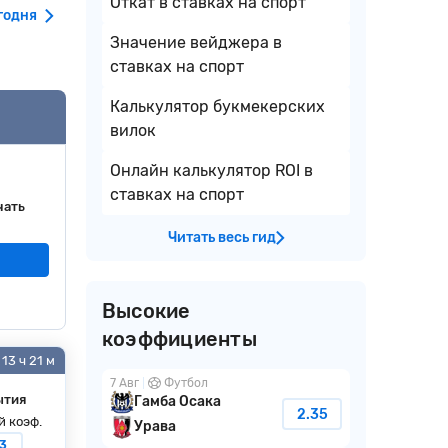
Откат в ставках на спорт
годня
Значение вейджера в
ставках на спорт
Калькулятор букмекерских
вилок
Онлайн калькулятор ROI в
ставках на спорт
чать
Читать весь гид
Высокие
коэффициенты
13 ч 21 м
7 Авг
Футбол
ытия
Гамба Осака
2.35
й коэф.
Урава
53