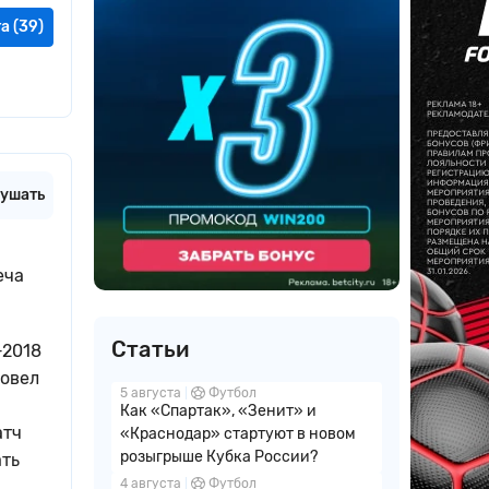
а (39)
ушать
еча
Статьи
-2018
ровел
5 августа
Футбол
Как «Спартак», «Зенит» и
атч
«Краснодар» стартуют в новом
розыгрыше Кубка России?
ать
4 августа
Футбол