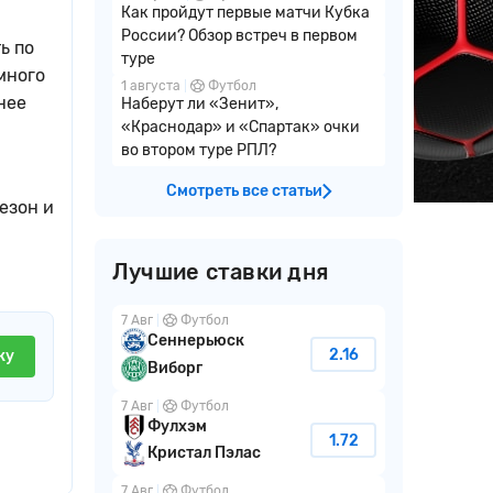
Как пройдут первые матчи Кубка
России? Обзор встреч в первом
ь по
туре
много
1 августа
Футбол
нее
Наберут ли «Зенит»,
«Краснодар» и «Спартак» очки
во втором туре РПЛ?
Смотреть все статьи
езон и
Лучшие ставки дня
7 Авг
Футбол
Сеннерьюск
2.16
ку
Виборг
7 Авг
Футбол
Фулхэм
1.72
Кристал Пэлас
7 Авг
Футбол