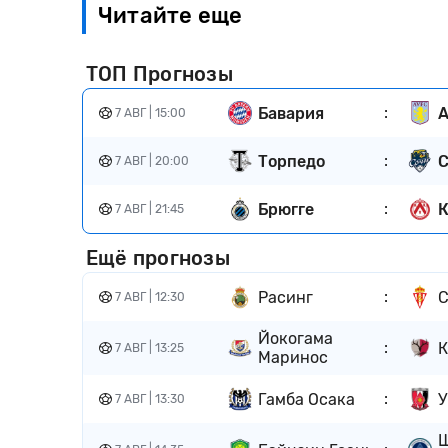
Читайте еще
ТОП Прогнозы
:
Бавария
А
7 АВГ | 15:00
:
Торпедо
С
7 АВГ | 20:00
:
Брюгге
К
7 АВГ | 21:45
Ещё прогнозы
:
Расинг
С
7 АВГ | 12:30
Йокогама
:
К
7 АВГ | 13:25
Маринос
:
Гамба Осака
У
7 АВГ | 13:30
Ш