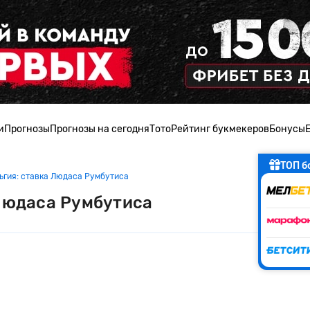
и
Прогнозы
Прогнозы на сегодня
Тото
Рейтинг букмекеров
Бонусы
ТОП б
ьгия: ставка Людаса Румбутиса
 Людаса Румбутиса