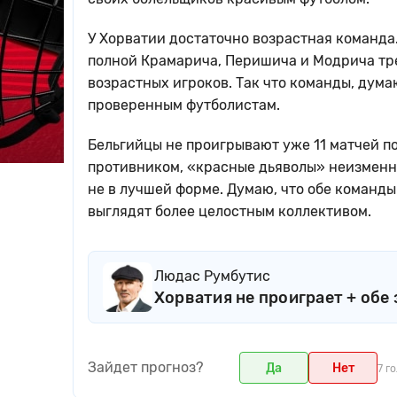
У Хорватии достаточно возрастная команда.
полной Крамарича, Перишича и Модрича тре
возрастных игроков. Так что команды, дум
проверенным футболистам.
Бельгийцы не проигрывают уже 11 матчей по
противником, «красные дьяволы» неизменно
не в лучшей форме. Думаю, что обе команды
выглядят более целостным коллективом.
Людас Румбутис
Хорватия не проиграет + обе
Зайдет прогноз?
Да
Нет
7 г