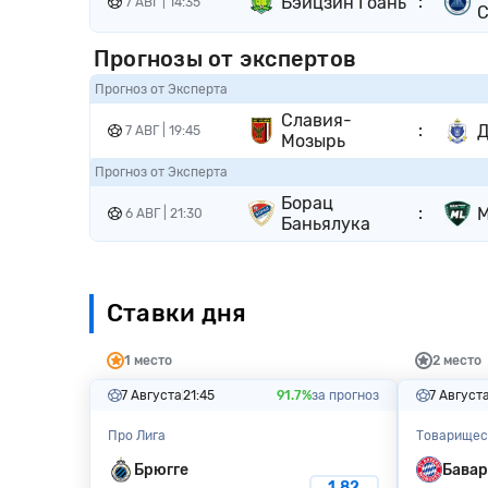
:
Бэйцзин Гоань
7 АВГ | 14:35
С
Прогнозы от экспертов
Прогноз от Эксперта
Славия-
:
Д
7 АВГ | 19:45
Мозырь
Прогноз от Эксперта
Борац
:
M
6 АВГ | 21:30
Баньялука
Ставки дня
1 место
2 место
7 Августа
21:45
91.7%
за прогноз
7 Август
Про Лига
Товарищес
Брюгге
Бавар
1.82