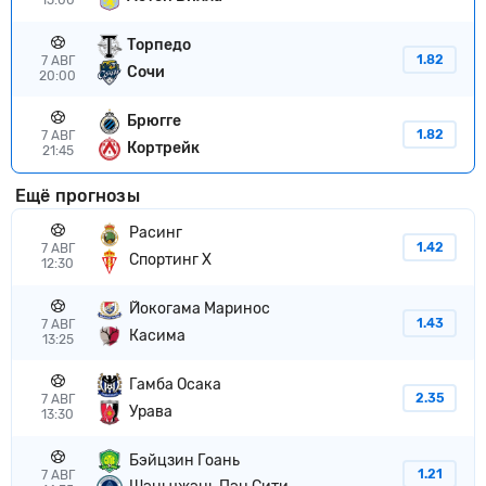
Торпедо
1.82
7 АВГ
Сочи
20:00
Брюгге
1.82
7 АВГ
Кортрейк
21:45
Ещё прогнозы
Расинг
1.42
7 АВГ
Спортинг Х
12:30
Йокогама Маринос
1.43
7 АВГ
Касима
13:25
Гамба Осака
2.35
7 АВГ
Урава
13:30
Бэйцзин Гоань
1.21
7 АВГ