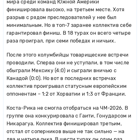
мира среди команд Южной Америки
финишировала высоко, на третьем месте. Хотя
разрыв с рядом преследователей у нее был
минимальным. Но в топ-7 заранее коллектив себе
гарантировал финиш. В 18 турах он всего четыре
раза проиграл, при семи победах и ничьих.
После этого колумбийцы товарищеские встречи
проводили. Сперва они не уступали, в том числе
обыграли Мексику (4:0) и сыграли вничью с
Канадой (0:0). Но вот в последних встречах
коллектив проигрывал статусным европейским
оппонентам – 1:2 от Хорватии и 1:3 от Франции.
Коста-Рика не смогла отобраться на ЧМ-2026. В
группе она конкурировала с Гаити, Гонударсом и
Никарагуа. Коллектив финишировал третьим,
отстал от соперников выше не так сильно — на
два и четыре очка. В шести турах он один раз