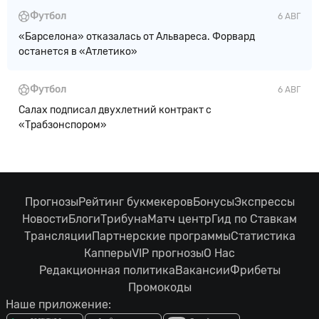
Футбол
6 АВГ
«Барселона» отказалась от Альвареса. Форвард
останется в «Атлетико»
Футбол
6 АВГ
Салах подписал двухлетний контракт с
«Трабзонспором»
Прогнозы
Рейтинг букмекеров
Бонусы
Экспрессы
Новости
Блоги
Трибуна
Матч центр
Гид по Ставкам
Трансляции
Партнерские программы
Статистика
Капперы
VIP прогнозы
О Нас
Редакционная политика
Вакансии
Фрибеты
Промокоды
Наше приложение: