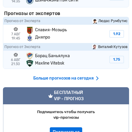
Шэньчжэнь Пэн Сити
14:35
Прогнозы от экспертов
Прогноз от Эксперта
Людас Румбутис
Славия-Мозырь
1.92
7 АВГ
Дняпро
19:45
Прогноз от Эксперта
Виталий Кутузов
Борац Баньялука
1.75
6 АВГ
Maxline Vitebsk
21:30
Больше прогнозов на сегодня
VIP прогноз
БЕСПЛАТНЫЙ
VIP - ПРОГНОЗ
Подпишитесь чтобы получать
vip-прогнозы