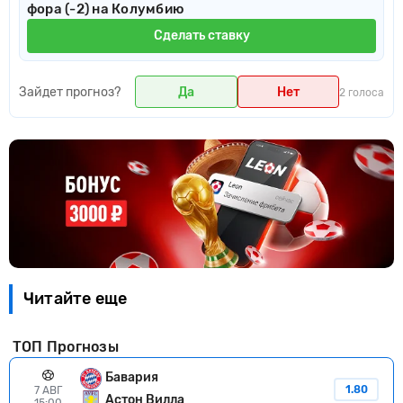
фора (-2) на Колумбию
Сделать ставку
Зайдет прогноз?
Да
Нет
2 голоса
Читайте еще
ТОП Прогнозы
Бавария
1.80
7 АВГ
Астон Вилла
15:00