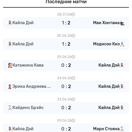
Последние матчи
28.07.26
1
:
2
Кайла Дэй
Маи Хонтама
30.06.26
1
:
2
Кайла Дэй
Мэдисон Киз
25.06.26
0
:
2
Катажина Кава
Кайла Дэй
24.06.26
0
:
2
Эрика Андреева ...
Кайла Дэй
23.06.26
0
:
2
Кэйденс Брэйс
Кайла Дэй
09.06.26
0
:
2
Кайла Дэй
Мэри Стояна