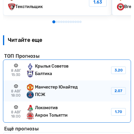
1.63
Текстильщик
Bren
Читайте еще
ТОП Прогнозы
Крылья Советов
3.20
8 АВГ
Балтика
15:30
Манчестер Юнайтед
2.07
8 АВГ
ПСЖ
18:00
Локомотив
1.70
8 АВГ
Акрон Тольятти
18:00
Ещё прогнозы