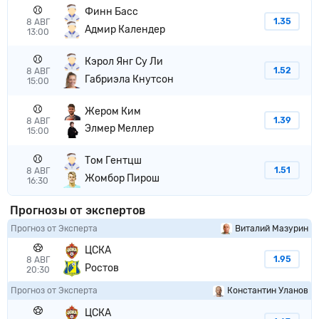
Финн Басс
1.35
8 АВГ
Адмир Календер
13:00
Кэрол Янг Су Ли
1.52
8 АВГ
Габриэла Кнутсон
15:00
Жером Ким
1.39
8 АВГ
Элмер Меллер
15:00
Том Гентцш
1.51
8 АВГ
Жомбор Пирош
16:30
Прогнозы от экспертов
Прогноз от Эксперта
Виталий Мазурин
ЦСКА
1.95
8 АВГ
Ростов
20:30
Прогноз от Эксперта
Константин Уланов
ЦСКА