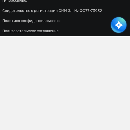
гиперссылке.
Свидетельство о регистрации СМИ Эл. № ФС77-73932
Политика конфиденциальности
Пользовательское соглашение
Все материалы сайта доступны по лицензии
Creative Commons
Attribution 4.0 International
. Вы должны указать имя автора
(создателя) произведения (материала) и стороны атрибуции,
уведомление об авторских правах, название лицензии,
уведомление об оговорке и ссылку на материал, если они
предоставлены вместе с материалом.
Сетевое издание
«ВСЕПРОСПОРТ»
Основатель:
Уланов Константин Сергеевич
Главный редактор:
Мазурин Виталий Владимирович
Адрес редакции:
г. Москва, ул. Лётчика Бабушкина, д. 1, корп. 3, этаж 1, пом. VIII, комн.
7