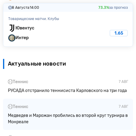
8 Августа
14:00
73.3%
за прогноз
Товарищеские матчи. Клубы
Ювентус
1.65
Интер
Актуальные новости
Теннис
7 АВГ
РУСАДА отстранило теннисиста Карловского на три года
Теннис
7 АВГ
Медведев и Марожан пробились во второй круг турнира в
Монреале