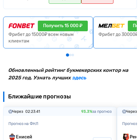
Получить 15 000 ₽
Пол
Фрибет до 15000₽ всем новым
Фрибет до 30000₽ 
клиентам
Обновленный рейтинг букмекерских контор на
2025 год. Узнать лучших
здесь
Ближайшие прогнозы
Через
02:23:40
93.3%
за прогноз
Через
Прогноз на ФНЛ
Прогноз 
Енисей
Рен