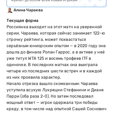
Фрибет до 8000₽ всем новым игрокам
Алина Чараева
Текущая форма
Россиянка выходит на этот матч на уверенной
серии. Чараева, которая сейчас занимает 122-ю
строчку рейтинга, может похвастаться
серьёзным юниорским опытом — в 2020 году она
дошла до финала Ролан Гаррос, а в активе у неё
уже титул WTA 125 и восемь трофеев ITF в
одиночке. В последних матчах она выиграла
четыре из последних шести встреч и в каждой
из них проявила характер.
Начало отрезка вышло скомканным: Чараева
уступила всухую Лукреции Стефанини и Диане
Парри (оба раза 2-0). Но затем последовал
мощный ответ — игрок одержала три победы
кряду, в том числе над опытной Сашей Соснович