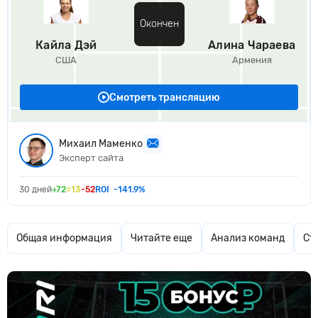
Окончен
Кайла Дэй
Алина Чараева
США
Армения
Смотреть трансляцию
Михаил Маменко
Эксперт сайта
30 дней
+72
=13
-52
ROI
-141.9%
Общая информация
Читайте еще
Анализ команд
Ст