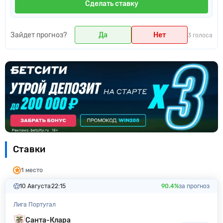
Сделать ставку
Зайдет прогноз?
Да
Нет
3 голоса
Ставки
1 место
10 Августа
22:15
90.4%
за прогноз
Лига Португал
Санта-Клара