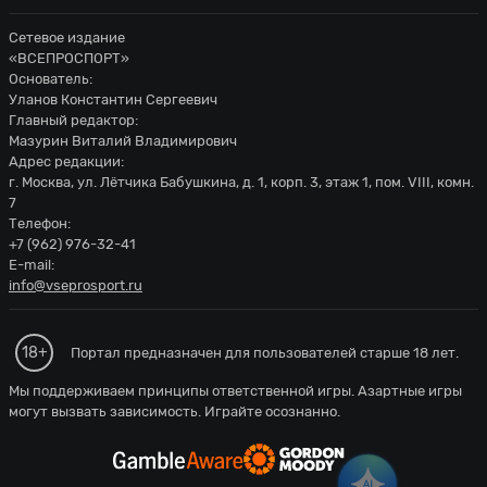
Сетевое издание
«ВСЕПРОСПОРТ»
Основатель:
Уланов Константин Сергеевич
Главный редактор:
Мазурин Виталий Владимирович
Адрес редакции:
г. Москва, ул. Лётчика Бабушкина, д. 1, корп. 3, этаж 1, пом. VIII, комн.
7
Телефон:
+7 (962) 976-32-41
E-mail:
info@vseprosport.ru
18+
Портал предназначен для пользователей старше 18 лет.
Мы поддерживаем принципы ответственной игры. Азартные игры
могут вызвать зависимость. Играйте осознанно.