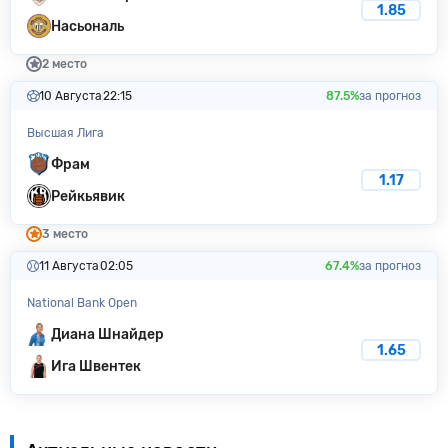
1.85
Насьональ
2 место
10 Августа
22:15
87.5%
за прогноз
Высшая Лига
Фрам
1.17
Рейкьявик
3 место
11 Августа
02:05
67.4%
за прогноз
National Bank Open
Диана Шнайдер
1.65
Ига Швентек