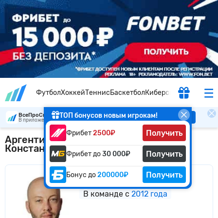
Футбол
Хоккей
Теннис
Баскетбол
Киберспорт
ТОП бонусов новым игрокам!
ВсеПроСпорт
Скачать
В приложении удобнее
Получить
Фрибет
2500₽
Аргентина — Гондурас: ставка
Константина Уланова
Получить
Фрибет до
30 000₽
Получить
Бонус до
200000₽
Константин Уланов
В команде с
2012 года