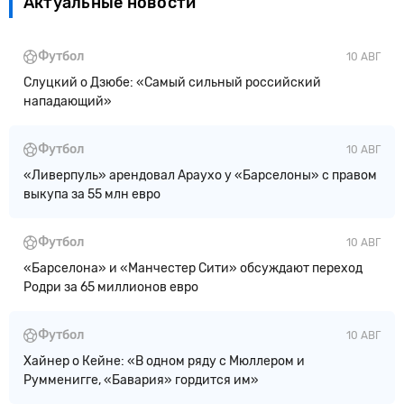
Актуальные новости
Футбол
10 АВГ
Слуцкий о Дзюбе: «Самый сильный российский
нападающий»
Футбол
10 АВГ
«Ливерпуль» арендовал Араухо у «Барселоны» с правом
выкупа за 55 млн евро
Футбол
10 АВГ
«Барселона» и «Манчестер Сити» обсуждают переход
Родри за 65 миллионов евро
Футбол
10 АВГ
Хайнер о Кейне: «В одном ряду с Мюллером и
Румменигге, «Бавария» гордится им»