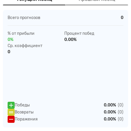
Всего прогнозов
0
% от прибыли
Процент побед
0%
0.00%
Ср. коэффициент
0
Победы
0.00%
(0)
Возвраты
0.00%
(0)
Поражения
0.00%
(0)