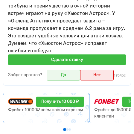
трибуна и преимущество в очной истории
встреч играют на руку «Хьюстон Астрос». У
«Окленд Атлетикс» проседает защита —
команда пропускает в среднем 6,2 рана за игру.
Это создает удобные условия для атаки хозяев.
Думаем, что «Хьюстон Астрос» исправят
ошибки и победят.
Сделать ставку
Зайдет прогноз?
Да
Нет
1 голос
Получить 10 000 ₽
По
Фрибет 10000₽ всем новым игрокам
Фрибет до 15000₽ 
клиентам