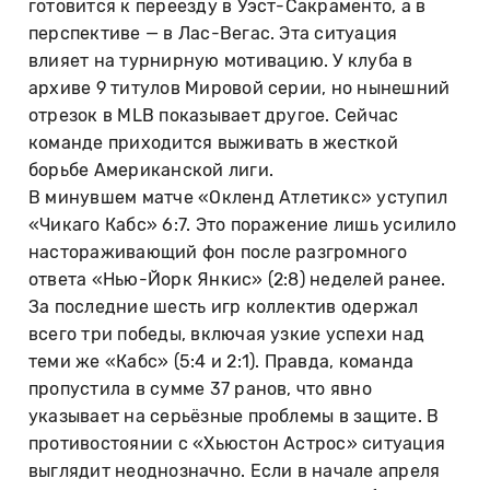
готовится к переезду в Уэст-Сакраменто, а в
перспективе — в Лас-Вегас. Эта ситуация
влияет на турнирную мотивацию. У клуба в
архиве 9 титулов Мировой серии, но нынешний
отрезок в MLB показывает другое. Сейчас
команде приходится выживать в жесткой
борьбе Американской лиги.
В минувшем матче «Окленд Атлетикс» уступил
«Чикаго Кабс» 6:7. Это поражение лишь усилило
настораживающий фон после разгромного
ответа «Нью-Йорк Янкис» (2:8) неделей ранее.
За последние шесть игр коллектив одержал
всего три победы, включая узкие успехи над
теми же «Кабс» (5:4 и 2:1). Правда, команда
пропустила в сумме 37 ранов, что явно
указывает на серьёзные проблемы в защите. В
противостоянии с «Хьюстон Астрос» ситуация
выглядит неоднозначно. Если в начале апреля