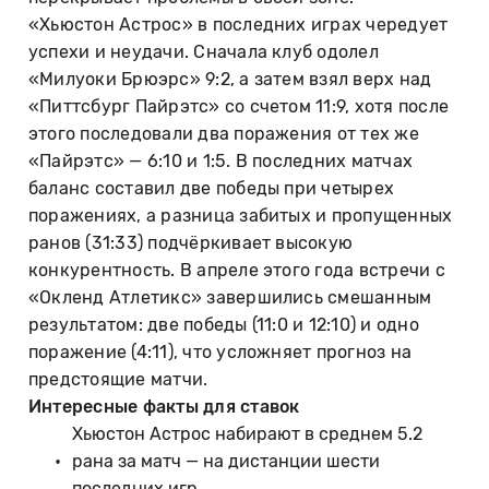
«Хьюстон Астрос» в последних играх чередует
успехи и неудачи. Сначала клуб одолел
«Милуоки Брюэрс» 9:2, а затем взял верх над
«Питтсбург Пайрэтс» со счетом 11:9, хотя после
этого последовали два поражения от тех же
«Пайрэтс» — 6:10 и 1:5. В последних матчах
баланс составил две победы при четырех
поражениях, а разница забитых и пропущенных
ранов (31:33) подчёркивает высокую
конкурентность. В апреле этого года встречи с
«Окленд Атлетикс» завершились смешанным
результатом: две победы (11:0 и 12:10) и одно
поражение (4:11), что усложняет прогноз на
предстоящие матчи.
Интересные факты для ставок
Хьюстон Астрос набирают в среднем 5.2
рана за матч — на дистанции шести
последних игр.