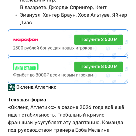
В лазарете: Джордж Спрингер, Кент
Эмануэл, Хантер Браун, Хосе Альтуве, Яйнер
Диас.
Получить 2 500 ₽
2500 рублей бонус для новых игроков
Получить 8 000 ₽
Фрибет до 8000₽ всем новым игрокам
Окленд Атлетикс
Текущая форма
«Окленд Атлетикс» в сезоне 2026 года всё ещё
ищет стабильность. Глобальный кризис
франшизы усугубляет эту адаптацию. Команда
под руководством тренера Боба Мелвина