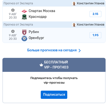
Прогноз от Эксперта
Константин Уланов
Спартак Москва
2.15
9 АВГ
Краснодар
20:30
Прогноз от Эксперта
Константин Уланов
Рубин
1.95
9 АВГ
Оренбург
20:30
Больше прогнозов на сегодня
VIP прогноз
БЕСПЛАТНЫЙ
VIP - ПРОГНОЗ
Подпишитесь чтобы получать
vip-прогнозы
Подписаться