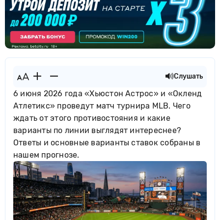
Слушать
6 июня 2026 года «Хьюстон Астрос» и «Окленд
Атлетикс» проведут матч турнира MLB. Чего
ждать от этого противостояния и какие
варианты по линии выглядят интереснее?
Ответы и основные варианты ставок собраны в
нашем прогнозе.