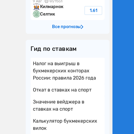
9 Авг
Футбол
Килмарнок
1.61
Селтик
Все прогнозы
Гид по ставкам
Налог на выигрыш в
букмекерских конторах
России: правила 2026 года
Откат в ставках на спорт
Значение вейджера в
ставках на спорт
Калькулятор букмекерских
вилок