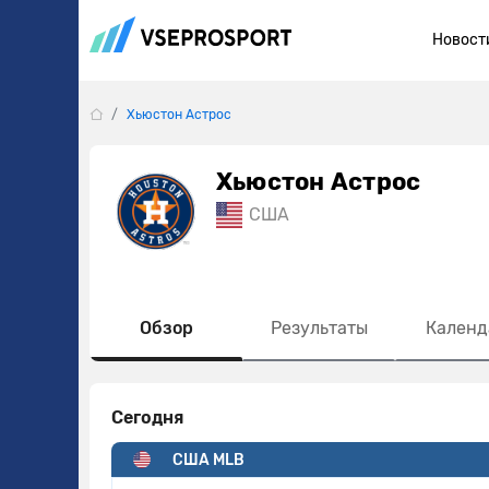
Новост
Хьюстон Астрос
Хьюстон Астрос
США
Обзор
Результаты
Календ
Сегодня
США MLB