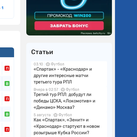
в
1
Статьи
03:10
Футбол
П
«Спартак» - «Краснодар» и
другие интересные матчи
третьего тура РПЛ
В
Вчера в 02:57
Футбол
Третий тур РПЛ: добудут ли
П
победы ЦСКА, «Локомотив» и
«Динамо» Москва?
В
5 августа
Футбол
Как «Спартак», «Зенит» и
«Краснодар» стартуют в новом
П
розыгрыше Кубка России?