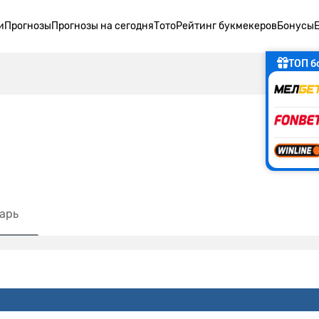
и
Прогнозы
Прогнозы на сегодня
Тото
Рейтинг букмекеров
Бонусы
ТОП б
арь