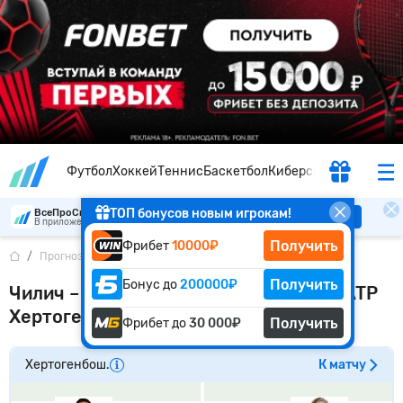
Футбол
Хоккей
Теннис
Баскетбол
Киберспорт
ТОП бонусов новым игрокам!
ВсеПроСпорт
Скачать
В приложении удобнее
Получить
Фрибет
10000₽
Прогнозы
...
Марин Чилич - Денис Шаповалов
Получить
Бонус до
200000₽
Чилич – Шаповалов: прогноз на матч ATP
Хертогенбос
Получить
Фрибет до
30 000₽
Хертогенбош.
К матчу