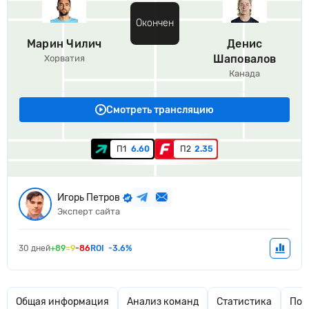
Окончен
Марин Чилич
Денис
Шаповалов
Хорватия
Канада
Смотреть трансляцию
П1
6.60
П2
2.35
Игорь Петров
Эксперт сайта
30 дней
+89
=9
-86
ROI
-3.6%
Общая информация
Анализ команд
Статистика
Поп