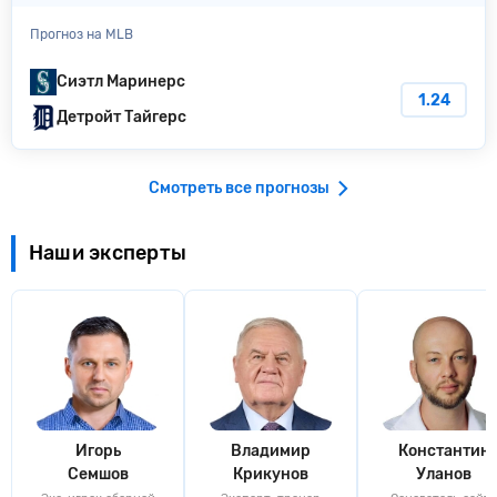
Прогноз на MLB
Сиэтл Маринерс
1.24
Детройт Тайгерс
Смотреть все прогнозы
Наши эксперты
Игорь
Владимир
Константин
Семшов
Крикунов
Уланов