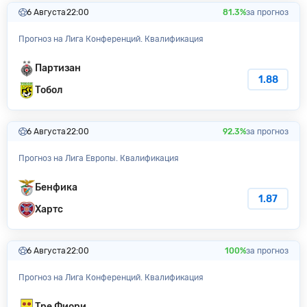
6 Августа
22:00
81.3%
за прогноз
Прогноз на Лига Конференций. Квалификация
Партизан
1.88
Тобол
6 Августа
22:00
92.3%
за прогноз
Прогноз на Лига Европы. Квалификация
Бенфика
1.87
Хартс
6 Августа
22:00
100%
за прогноз
Прогноз на Лига Конференций. Квалификация
Тре Фиори