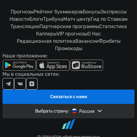
Прогнозы
Рейтинг букмекеров
Бонусы
Экспрессы
Новости
Блоги
Трибуна
Матч центр
Гид по Ставкам
Трансляции
Партнерские программы
Статистика
Капперы
VIP прогнозы
О Нас
Редакционная политика
Вакансии
Фрибеты
Промокоды
Наше приложение:
Мы в социальных сетях:
Связаться с нами
Выбрать страну:
Россия
© 2011-2026 «Всё про спорт.ру»