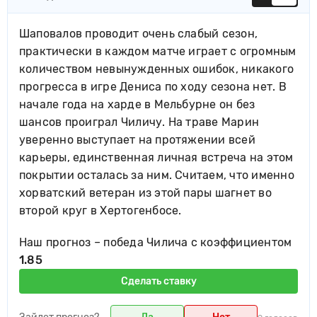
Шаповалов проводит очень слабый сезон,
практически в каждом матче играет с огромным
количеством невынужденных ошибок, никакого
прогресса в игре Дениса по ходу сезона нет. В
начале года на харде в Мельбурне он без
шансов проиграл Чиличу. На траве Марин
уверенно выступает на протяжении всей
карьеры, единственная личная встреча на этом
покрытии осталась за ним. Считаем, что именно
хорватский ветеран из этой пары шагнет во
второй круг в Хертогенбосе.
Наш прогноз – победа Чилича с коэффициентом
1.85
Сделать ставку