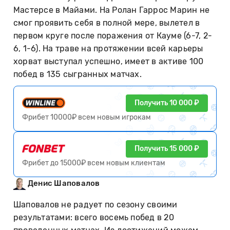
Мастерсе в Майами. На Ролан Гаррос Марин не
смог проявить себя в полной мере, вылетел в
первом круге после поражения от Кауме (6-7, 2-
6, 1-6). На траве на протяжении всей карьеры
хорват выступал успешно, имеет в активе 100
побед в 135 сыгранных матчах.
Получить 10 000 ₽
Фрибет 10000₽ всем новым игрокам
Получить 15 000 ₽
Фрибет до 15000₽ всем новым клиентам
Денис Шаповалов
Шаповалов не радует по сезону своими
результатами: всего восемь побед в 20