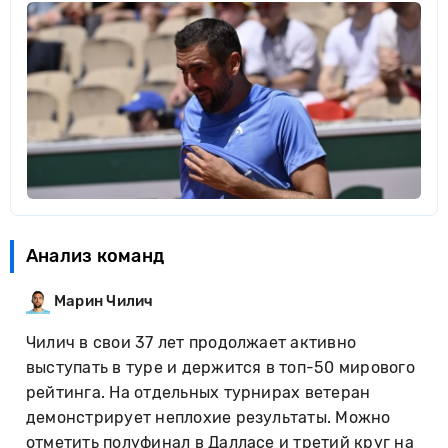
Анализ команд
Марин Чилич
Чилич в свои 37 лет продолжает активно
выступать в туре и держится в топ-50 мирового
рейтинга. На отдельных турнирах ветеран
демонстрирует неплохие результаты. Можно
отметить полуфинал в Далласе и третий круг на