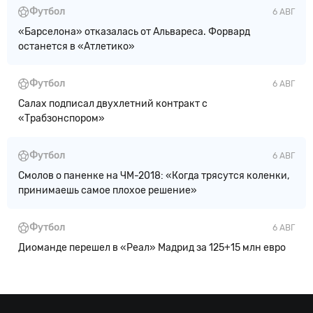
Футбол
6 АВГ
«Барселона» отказалась от Альвареса. Форвард
останется в «Атлетико»
Футбол
6 АВГ
Салах подписал двухлетний контракт с
«Трабзонспором»
Футбол
6 АВГ
Смолов о паненке на ЧМ-2018: «Когда трясутся коленки,
принимаешь самое плохое решение»
Футбол
6 АВГ
Диоманде перешел в «Реал» Мадрид за 125+15 млн евро