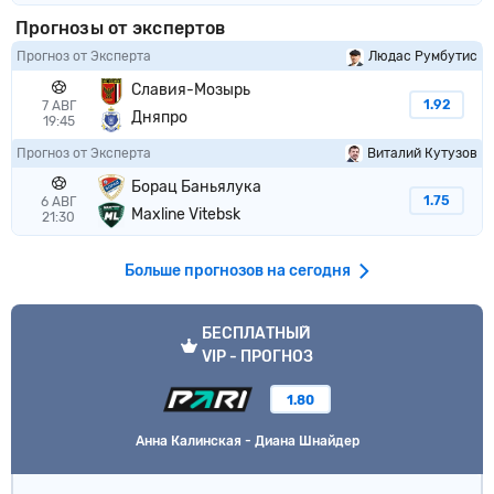
Прогнозы от экспертов
Прогноз от Эксперта
Людас Румбутис
Славия-Мозырь
1.92
7 АВГ
Дняпро
19:45
Прогноз от Эксперта
Виталий Кутузов
Борац Баньялука
1.75
6 АВГ
Maxline Vitebsk
21:30
Больше прогнозов на сегодня
VIP прогноз
БЕСПЛАТНЫЙ
VIP - ПРОГНОЗ
1.80
Анна Калинская - Диана Шнайдер