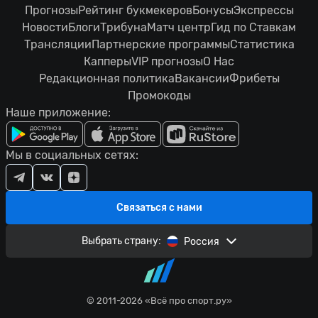
Прогнозы
Рейтинг букмекеров
Бонусы
Экспрессы
Новости
Блоги
Трибуна
Матч центр
Гид по Ставкам
Трансляции
Партнерские программы
Статистика
Капперы
VIP прогнозы
О Нас
Редакционная политика
Вакансии
Фрибеты
Промокоды
Наше приложение:
Мы в социальных сетях:
Связаться с нами
Выбрать страну:
Россия
© 2011-2026 «Всё про спорт.ру»