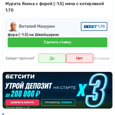
Мурата Якина с форой (-1.5) мяча с котировкой
1.70
Виталий Мазурин
1.70
фора (-1.5) на Швейцарию
Сделать ставку
Зайдет прогноз?
Да
Нет
25 голосов