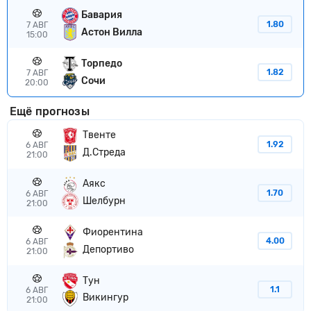
Бавария
1.80
7 АВГ
Астон Вилла
15:00
Торпедо
1.82
7 АВГ
Сочи
20:00
Ещё прогнозы
Твенте
1.92
6 АВГ
Д.Стреда
21:00
Аякс
1.70
6 АВГ
Шелбурн
21:00
Фиорентина
4.00
6 АВГ
Депортиво
21:00
Тун
1.1
6 АВГ
Викингур
21:00