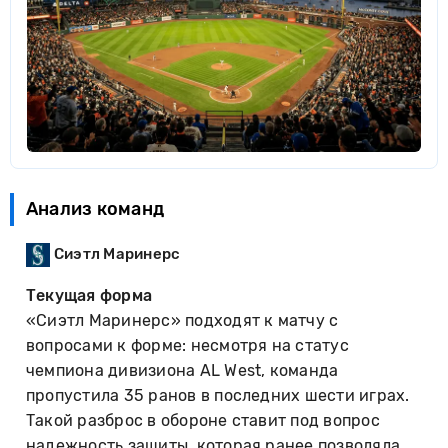
Анализ команд
Сиэтл Маринерс
Текущая форма
«Сиэтл Маринерс» подходят к матчу с
вопросами к форме: несмотря на статус
чемпиона дивизиона AL West, команда
пропустила 35 ранов в последних шести играх.
Такой разброс в обороне ставит под вопрос
надежность защиты, которая ранее позволяла