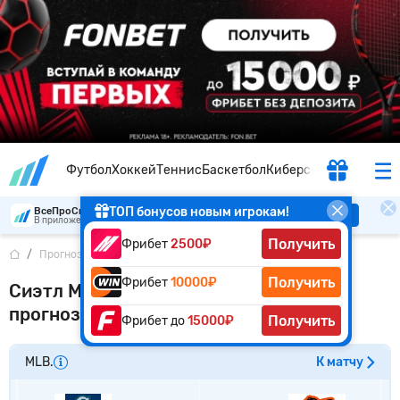
Футбол
Хоккей
Теннис
Баскетбол
Киберспорт
ТОП бонусов новым игрокам!
ВсеПроСпорт
Скачать
В приложении удобнее
Получить
Фрибет
2500₽
Прогнозы
...
Сиэтл Маринерс - Балтимор Ориолс
Получить
Фрибет
10000₽
Сиэтл Маринерс — Балтимор Ориолс:
прогноз на матч MLB
Получить
Фрибет до
15000₽
MLB.
К матчу