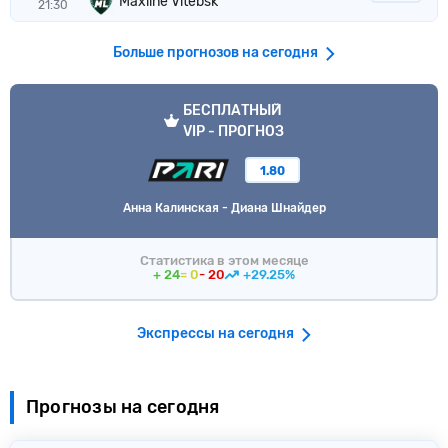
Maxline Vitebsk
21:30
Больше прогнозов на сегодня
VIP прогноз
БЕСПЛАТНЫЙ
VIP - ПРОГНОЗ
1.80
Анна Калинская - Диана Шнайдер
Статистика в этом месяце
+ 24
= 0
- 20
+29.25%
Экспрессы на сегодня
Прогнозы на сегодня