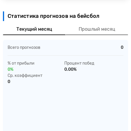
Статистика прогнозов на бейсбол
Текущий месяц
Прошлый месяц
Всего прогнозов
0
% от прибыли
Процент побед
0%
0.00%
Ср. коэффициент
0