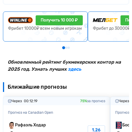
Получить 10 000 ₽
Пол
Фрибет 10000₽ всем новым игрокам
Фрибет до 30000₽ 
Обновленный рейтинг букмекерских контор на
2025 год. Узнать лучших
здесь
Ближайшие прогнозы
Через
00:12:18
75%
за прогноз
Через
Прогноз на Canadian Open
Прогноз 
Рафаэль Ходар
Бост
1.26