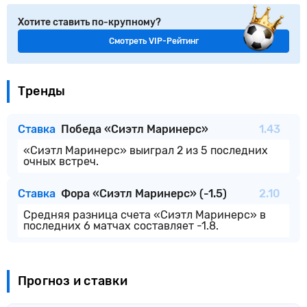
Хотите ставить по-крупному?
Смотреть VIP-Рейтинг
Тренды
Ставка
Победа «Сиэтл Маринерс»
1.43
«Сиэтл Маринерс» выиграл 2 из 5 последних
очных встреч.
Ставка
Фора «Сиэтл Маринерс» (-1.5)
2.10
Средняя разница счета «Сиэтл Маринерс» в
последних 6 матчах составляет -1.8.
Прогноз и ставки