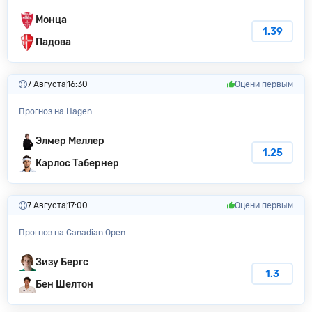
Монца
1.39
Падова
7 Августа
16:30
Оцени первым
Прогноз на Hagen
Элмер Меллер
1.25
Карлос Табернер
7 Августа
17:00
Оцени первым
Прогноз на Canadian Open
Зизу Бергс
1.3
Бен Шелтон