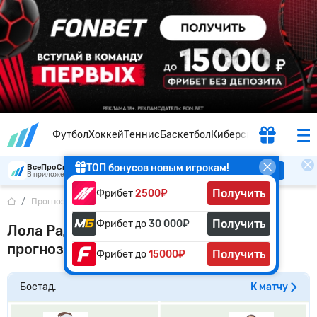
Футбол
Хоккей
Теннис
Баскетбол
Киберспорт
ТОП бонусов новым игрокам!
ВсеПроСпорт
Скачать
В приложении удобнее
Получить
Фрибет
2500₽
Прогнозы
...
Лола Радивоевич - Юлия Путинцева
Получить
Фрибет до
30 000₽
Лола Радивоевич — Юлия Путинцева:
прогноз на матч Бостад
Получить
Фрибет до
15000₽
Бостад.
К матчу