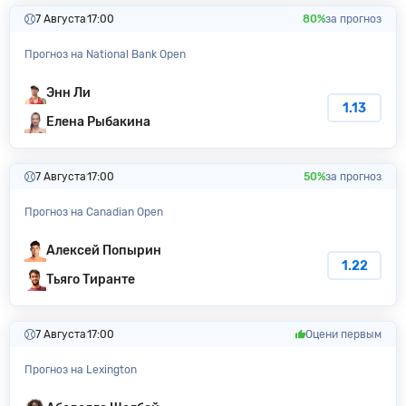
7 Августа
17:00
80%
за прогноз
Прогноз на National Bank Open
Энн Ли
1.13
Елена Рыбакина
7 Августа
17:00
50%
за прогноз
Прогноз на Canadian Open
Алексей Попырин
1.22
Тьяго Тиранте
7 Августа
17:00
Оцени первым
Прогноз на Lexington