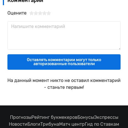
Комментарии
Оцените
Оставлять комментарии могут только
авторизованные пользователи
На данный момент никто не оставил комментарий
- станьте первым!
Прогнозы
Рейтинг букмекеров
Бонусы
Экспрессы
Новости
Блоги
Трибуна
Матч центр
Гид по Ставкам