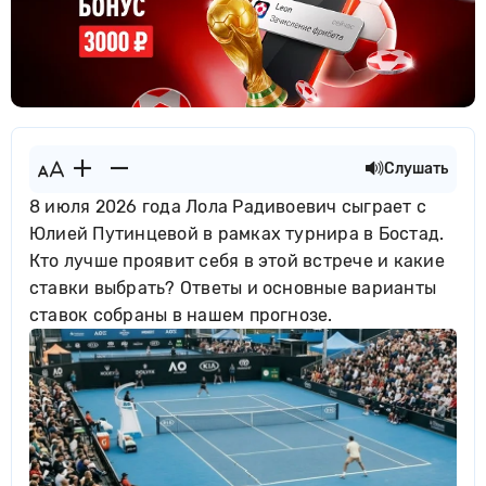
Слушать
8 июля 2026 года Лола Радивоевич сыграет с
Юлией Путинцевой в рамках турнира в Бостад.
Кто лучше проявит себя в этой встрече и какие
ставки выбрать? Ответы и основные варианты
ставок собраны в нашем прогнозе.