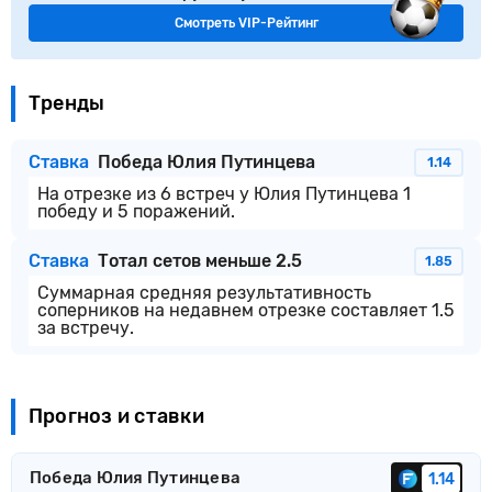
Смотреть VIP-Рейтинг
Тренды
Ставка
Победа Юлия Путинцева
1.14
На отрезке из 6 встреч у Юлия Путинцева 1
победу и 5 поражений.
Ставка
Тотал сетов меньше 2.5
1.85
Суммарная средняя результативность
соперников на недавнем отрезке составляет 1.5
за встречу.
Прогноз и ставки
Победа Юлия Путинцева
1.14