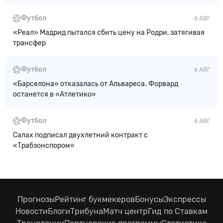
Футбол
6 АВГ
«Реал» Мадрид пытался сбить цену на Родри, затягивая
трансфер
Футбол
6 АВГ
«Барселона» отказалась от Альвареса. Форвард
останется в «Атлетико»
Футбол
6 АВГ
Салах подписал двухлетний контракт с
«Трабзонспором»
Прогнозы
Рейтинг букмекеров
Бонусы
Экспрессы
Новости
Блоги
Трибуна
Матч центр
Гид по Ставкам