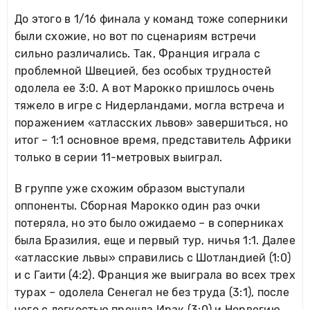
До этого в 1/16 финала у команд тоже соперники
были схожие, но вот по сценариям встречи
сильно различались. Так, Франция играла с
проблемной Швецией, без особых трудностей
одолела ее 3:0. А вот Марокко пришлось очень
тяжело в игре с Нидерландами, могла встреча и
поражением «атласских львов» завершиться, но
итог – 1:1 основное время, представитель Африки
только в серии 11-метровых выиграл.
В группе уже схожим образом выступали
оппоненты. Сборная Марокко один раз очки
потеряла, но это было ожидаемо – в соперниках
была Бразилия, еще и первый тур, ничья 1:1. Далее
«атласские львы» справились с Шотландией (1:0)
и с Гаити (4:2). Франция же выиграла во всех трех
турах – одолела Сенегал не без труда (3:1), после
чего с легкостью прошла Ирак (3:0) и Норвегию