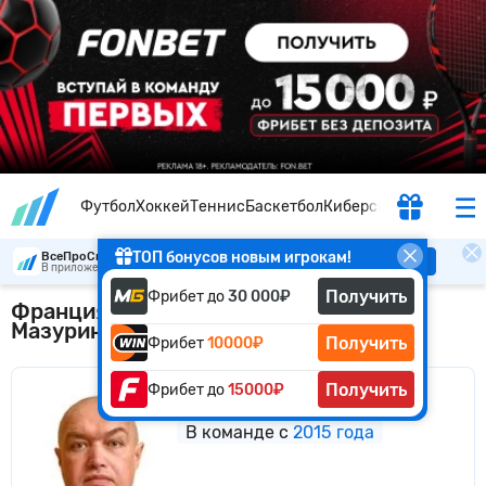
Футбол
Хоккей
Теннис
Баскетбол
Киберспорт
ТОП бонусов новым игрокам!
ВсеПроСпорт
Скачать
В приложении удобнее
Получить
Фрибет до
30 000₽
Франция — Марокко: ставка Виталия
Мазурина
Получить
Фрибет
10000₽
Получить
Фрибет до
15000₽
Виталий Мазурин
В команде с
2015 года