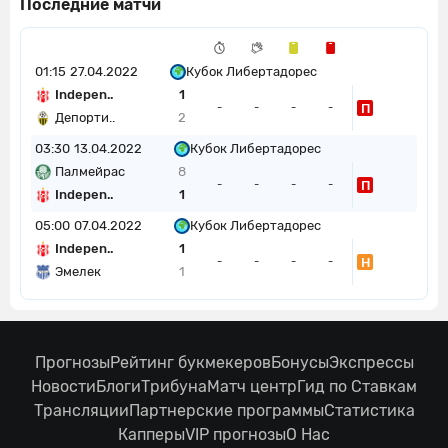
Последние матчи
01:15
27.04.2022
Кубок Либертадорес
Indepen..
1
П
-
-
-
-
Депорти..
2
03:30
13.04.2022
Кубок Либертадорес
Палмейрас
8
П
-
-
-
-
Indepen..
1
05:00
07.04.2022
Кубок Либертадорес
Indepen..
1
Н
-
-
-
-
Эмелек
1
Прогнозы
Рейтинг букмекеров
Бонусы
Экспрессы
Новости
Блоги
Трибуна
Матч центр
Гид по Ставкам
Трансляции
Партнерские программы
Статистика
Капперы
VIP прогнозы
О Нас