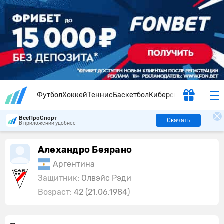
Футбол
Хоккей
Теннис
Баскетбол
Киберспорт
ВсеПроСпорт
Скачать
В приложении удобнее
Алехандро Беярано
Аргентина
Защитник:
Олвэйс Рэди
Возраст:
42 (21.06.1984)