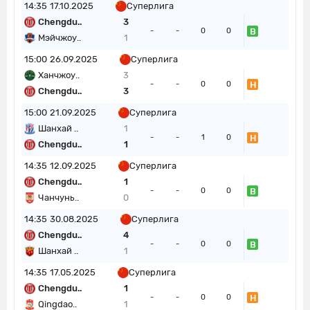
14:35
17.10.2025
Суперлига
Chengdu..
3
В
-
-
0
0
Мэйчжоу..
1
15:00
26.09.2025
Суперлига
Ханчжоу..
3
Н
-
-
0
0
Chengdu..
3
15:00
21.09.2025
Суперлига
Шанхай ..
1
Н
-
-
1
0
Chengdu..
1
14:35
12.09.2025
Суперлига
Chengdu..
1
В
-
-
0
0
Чанчунь..
0
14:35
30.08.2025
Суперлига
Chengdu..
4
В
-
-
0
0
Шанхай ..
1
14:35
17.05.2025
Суперлига
Chengdu..
1
Н
-
-
0
0
Qingdao..
1