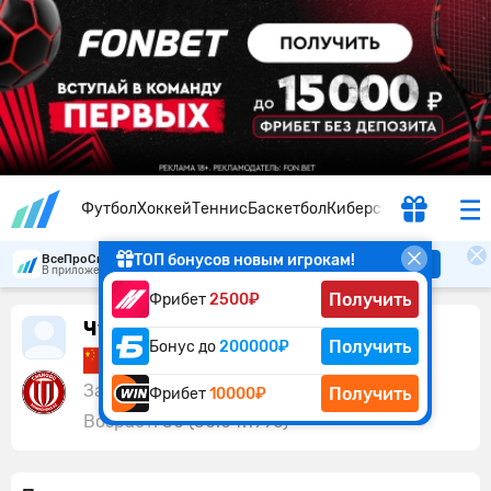
Футбол
Хоккей
Теннис
Баскетбол
Киберспорт
ТОП бонусов новым игрокам!
ВсеПроСпорт
Скачать
В приложении удобнее
Получить
Фрибет
2500₽
Чуан Тан
Получить
Бонус до
200000₽
Китай
Защитник:
Chengdu Rongcheng FC
Получить
Фрибет
10000₽
Возраст:
30 (30.04.1996)