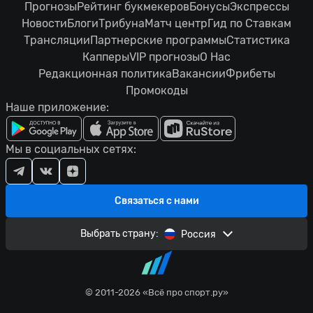
Прогнозы
Рейтинг букмекеров
Бонусы
Экспрессы
Новости
Блоги
Трибуна
Матч центр
Гид по Ставкам
Трансляции
Партнерские программы
Статистика
Капперы
VIP прогнозы
О Нас
Редакционная политика
Вакансии
Фрибеты
Промокоды
Наше приложение:
Мы в социальных сетях:
Связаться с нами
Выбрать страну:
Россия
© 2011-2026 «Всё про спорт.ру»