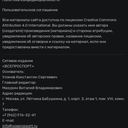
Пользовательское соглашение
Все материалы сайта доступны по лицензии
Creative Commons
Attribution 4.0 International
. Вы должны указать имя автора
(создателя) произведения (материала) и стороны атрибуции,
уведомление об авторских правах, название лицензии,
уведомление об оговорке и ссылку на материал, если они
предоставлены вместе с материалом.
Сетевое издание
«ВСЕПРОСПОРТ»
Основатель:
Уланов Константин Сергеевич
Главный редактор:
Мазурин Виталий Владимирович
Адрес редакции:
г. Москва, ул. Лётчика Бабушкина, д. 1, корп. 3, этаж 1, пом. VIII, комн.
7
Телефон:
+7 (962) 976-32-41
E-mail:
info@vseprosport.ru