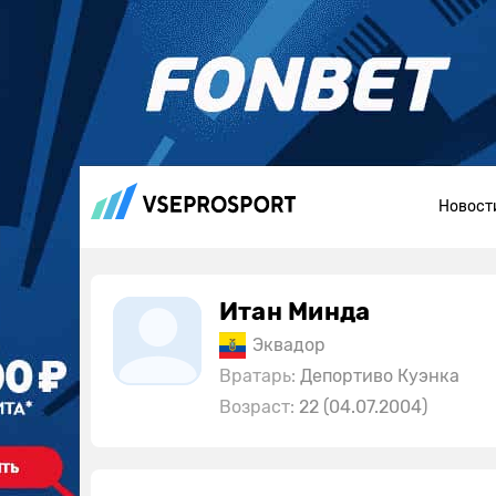
Новост
Итан Минда
Эквадор
Вратарь:
Депортиво Куэнка
Возраст:
22 (04.07.2004)