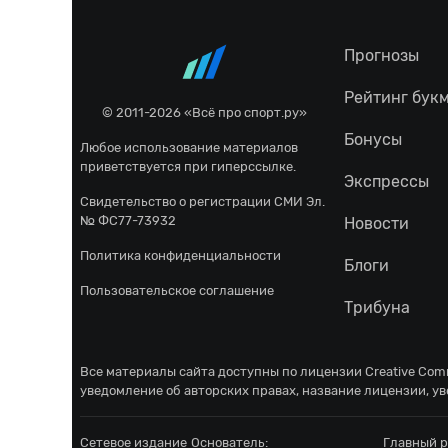
Прогнозы
Рейтинг бук
© 2011-2026 «Всё про спорт.ру»
Бонусы
Любое использование материалов
приветствуется при гиперссылке.
Экспрессы
Свидетельство о регистрации СМИ Эл.
№ ФС77-73932
Новости
Политика конфиденциальности
Блоги
Пользовательское соглашение
Трибуна
Все материалы сайта доступны по лицензии
Creative Comm
уведомление об авторских правах, название лицензии, ув
Сетевое издание
Основатель:
Главный р