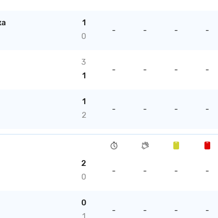
ка
1
-
-
-
-
0
3
-
-
-
-
1
1
-
-
-
-
2
2
-
-
-
-
0
0
-
-
-
-
1