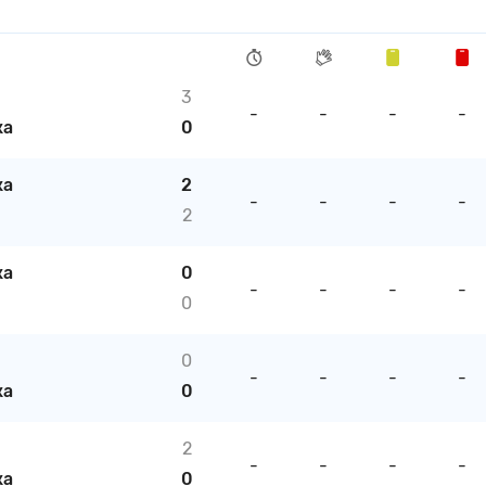
3
-
-
-
-
ка
0
ка
2
-
-
-
-
2
ка
0
-
-
-
-
0
0
-
-
-
-
ка
0
2
-
-
-
-
ка
0