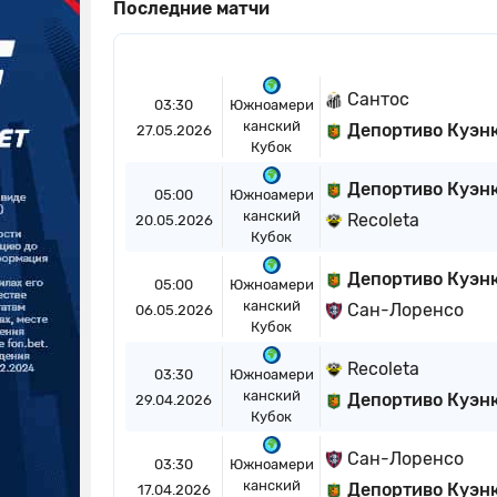
Последние матчи
Сантос
03:30
Южноамери
канский
Депортиво Куэн
27.05.2026
Кубок
Депортиво Куэн
05:00
Южноамери
канский
Recoleta
20.05.2026
Кубок
Депортиво Куэн
05:00
Южноамери
канский
Сан-Лоренсо
06.05.2026
Кубок
Recoleta
03:30
Южноамери
канский
Депортиво Куэн
29.04.2026
Кубок
Сан-Лоренсо
03:30
Южноамери
канский
Депортиво Куэн
17.04.2026