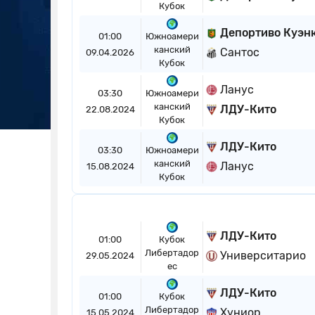
Кубок
Депортиво Куэн
01:00
Южноамери
канский
Сантос
09.04.2026
Кубок
Ланус
03:30
Южноамери
канский
ЛДУ-Кито
22.08.2024
Кубок
ЛДУ-Кито
03:30
Южноамери
канский
Ланус
15.08.2024
Кубок
ЛДУ-Кито
01:00
Кубок
Либертадор
Университарио
29.05.2024
ес
ЛДУ-Кито
01:00
Кубок
Либертадор
Хуниор
15.05.2024