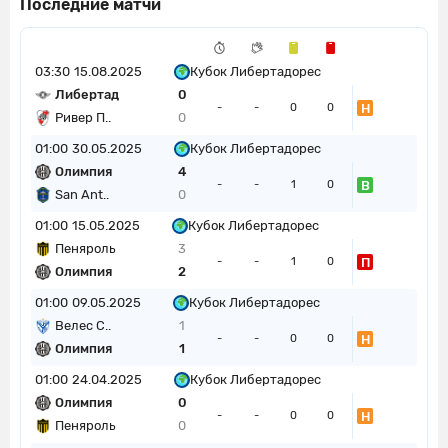
Последние матчи
03:30
15.08.2025
Кубок Либертадорес
Либертад
0
Н
-
-
0
0
Ривер П..
0
01:00
30.05.2025
Кубок Либертадорес
Олимпия
4
В
-
-
1
0
San Ant..
0
01:00
15.05.2025
Кубок Либертадорес
Пеняроль
3
П
-
-
1
0
Олимпия
2
01:00
09.05.2025
Кубок Либертадорес
Велес С..
1
Н
-
-
0
0
Олимпия
1
01:00
24.04.2025
Кубок Либертадорес
Олимпия
0
Н
-
-
0
0
Пеняроль
0