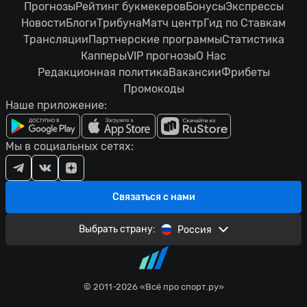
Прогнозы
Рейтинг букмекеров
Бонусы
Экспрессы
Новости
Блоги
Трибуна
Матч центр
Гид по Ставкам
Трансляции
Партнерские программы
Статистика
Капперы
VIP прогнозы
О Нас
Редакционная политика
Вакансии
Фрибеты
Промокоды
Наше приложение:
Мы в социальных сетях:
Связаться с нами
Выбрать страну:
Россия
© 2011-2026 «Всё про спорт.ру»