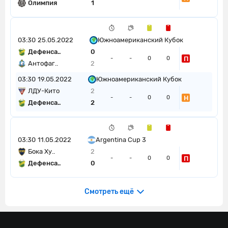
Олимпия
1
03:30
25.05.2022
Южноамериканский Кубок
Дефенса..
0
П
-
-
0
0
Антофаг..
2
03:30
19.05.2022
Южноамериканский Кубок
ЛДУ-Кито
2
Н
-
-
0
0
Дефенса..
2
03:30
11.05.2022
Argentina Cup 3
Бока Ху..
2
П
-
-
0
0
Дефенса..
0
Смотреть ещё