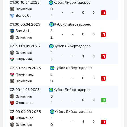
01:00
10.04.2025
Кубок Либертадорес
Олимпия
0
П
-
-
0
0
Велес С..
4
01:00
03.04.2025
Кубок Либертадорес
San Ant..
3
П
-
-
0
0
Олимпия
2
03:30
01.09.2023
Кубок Либертадорес
Олимпия
1
П
-
-
1
0
Флумине..
3
03:30
25.08.2023
Кубок Либертадорес
Флумине..
2
П
-
-
0
0
Олимпия
0
03:00
11.08.2023
Кубок Либертадорес
Олимпия
3
В
-
-
0
0
Фламенго
1
03:00
04.08.2023
Кубок Либертадорес
Фламенго
1
П
-
-
1
0
Олимпия
0