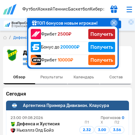
Футбол
Хоккей
Теннис
Баскетбол
Киберспорт
ТОП бонусов новым игрокам!
ВсеПроСпорт
Скачать
В приложении удобнее
Получить
Фрибет
2500₽
Дефенса и Хустисия
Получить
Бонус до
200000₽
Дефенса и Хустисия
Получить
Фрибет
10000₽
Аргентина
Обзор
Результаты
Календарь
Состав
Сегодня
Аргентина Примера Дивизион. Клаусура
23:00
09.08.2026
Прогнозов
0
П1
X
П2
Дефенса и Хустисия
Ньюэллз Олд Бойз
2.32
3.00
3.56