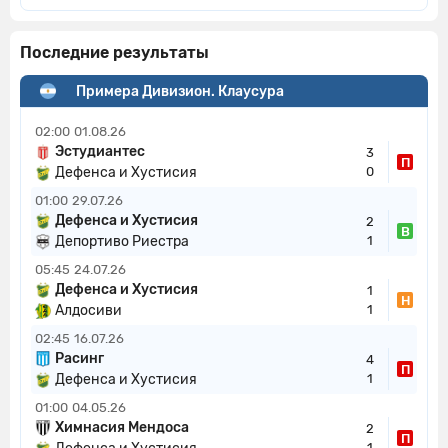
Последние результаты
Примера Дивизион. Клаусура
02:00
01.08.26
Эстудиантес
3
П
Дефенса и Хустисия
0
01:00
29.07.26
Дефенса и Хустисия
2
В
Депортиво Риестра
1
05:45
24.07.26
Дефенса и Хустисия
1
Н
Алдосиви
1
02:45
16.07.26
Расинг
4
П
Дефенса и Хустисия
1
01:00
04.05.26
Химнасия Мендоса
2
П
1