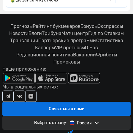
Дефенса и Хустисия
Прогнозы
Рейтинг букмекеров
Бонусы
Экспрессы
Новости
Блоги
Трибуна
Матч центр
Гид по Ставкам
Трансляции
Партнерские программы
Статистика
Капперы
VIP прогнозы
О Нас
Редакционная политика
Вакансии
Фрибеты
Промокоды
Наше приложение:
Мы в социальных сетях:
Связаться с нами
Выбрать страну:
Россия