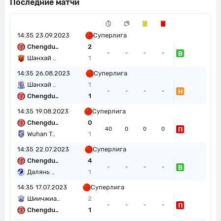
Последние матчи
14:35
23.09.2023
Суперлига
Chengdu..
2
В
-
-
-
-
Шанхай ..
1
14:35
26.08.2023
Суперлига
Шанхай ..
1
Н
-
-
-
-
Chengdu..
1
14:35
19.08.2023
Суперлига
Chengdu..
0
П
40
0
0
0
Wuhan T..
1
14:35
22.07.2023
Суперлига
Chengdu..
4
В
-
-
-
-
Далянь ..
1
14:35
17.07.2023
Суперлига
Шиичжиа..
2
П
-
-
-
-
Chengdu..
1