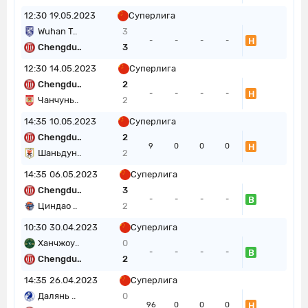
12:30
19.05.2023
Суперлига
Wuhan T..
3
Н
-
-
-
-
Chengdu..
3
12:30
14.05.2023
Суперлига
Chengdu..
2
Н
-
-
-
-
Чанчунь..
2
14:35
10.05.2023
Суперлига
Chengdu..
2
Н
9
0
0
0
Шаньдун..
2
14:35
06.05.2023
Суперлига
Chengdu..
3
В
-
-
-
-
Циндао ..
2
10:30
30.04.2023
Суперлига
Ханчжоу..
0
В
-
-
-
-
Chengdu..
2
14:35
26.04.2023
Суперлига
Далянь ..
0
Н
96
0
0
0