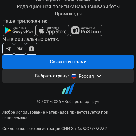
Редакционная политика
Вакансии
Фрибеты
Промокоды
Наше приложение:
Мы в социальных сетях:
Связаться с нами
Выбрать страну:
Россия
© 2011-2026 «Всё про спорт.ру»
Любое использование материалов приветствуется при
гиперссылке.
Свидетельство о регистрации СМИ Эл. № ФС77-73932