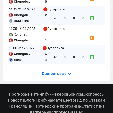
Chengdu..
0
14:35
21.04.2023
Суперлига
Chengdu..
2
В
96
0
0
0
Шиичжиа..
1
14:35
16.04.2023
Суперлига
Хэнань ..
1
Н
-
-
-
-
Chengdu..
1
10:00
31.12.2022
Суперлига
Chengdu..
3
В
48
0
0
0
Далянь ..
0
Смотреть ещё
Прогнозы
Рейтинг букмекеров
Бонусы
Экспрессы
Новости
Блоги
Трибуна
Матч центр
Гид по Ставкам
Трансляции
Партнерские программы
Статистика
Капперы
VIP прогнозы
О Нас