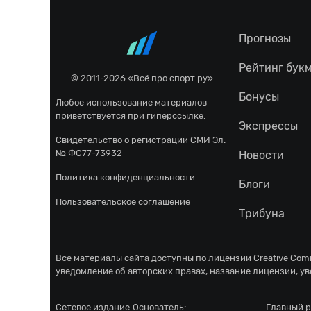
Прогнозы
Рейтинг бук
© 2011-2026 «Всё про спорт.ру»
Бонусы
Любое использование материалов
приветствуется при гиперссылке.
Экспрессы
Свидетельство о регистрации СМИ Эл.
№ ФС77-73932
Новости
Политика конфиденциальности
Блоги
Пользовательское соглашение
Трибуна
Все материалы сайта доступны по лицензии
Creative Comm
уведомление об авторских правах, название лицензии, ув
Сетевое издание
Основатель:
Главный р