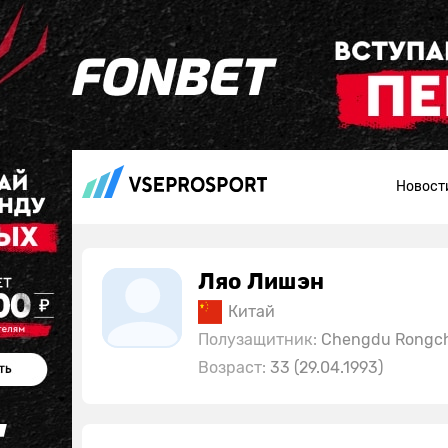
Новост
Ляо Лишэн
Китай
Полузащитник:
Chengdu Rongc
Возраст:
33 (29.04.1993)