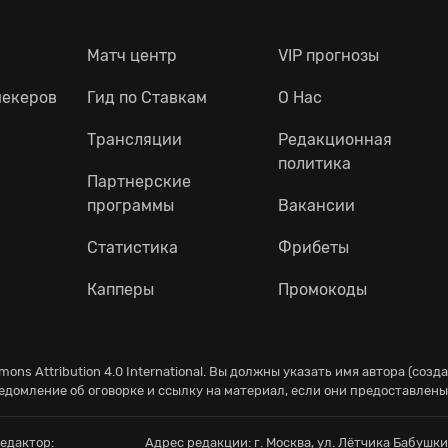
Матч центр
VIP прогнозы
мекеров
Гид по Ставкам
О Нас
Трансляции
Редакционная
политика
Партнерские
программы
Вакансии
Статистика
Фрибеты
Капперы
Промокоды
ons Attribution 4.0 International
. Вы должны указать имя автора (созд
едомление об оговорке и ссылку на материал, если они предоставлены
едактор:
Адрес редакции:
г. Москва, ул. Лётчика Бабушкин