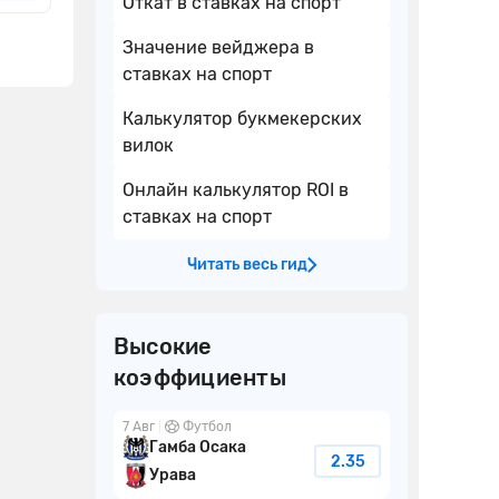
Откат в ставках на спорт
Значение вейджера в
ставках на спорт
Калькулятор букмекерских
вилок
Онлайн калькулятор ROI в
ставках на спорт
Читать весь гид
Высокие
коэффициенты
7 Авг
Футбол
Гамба Осака
2.35
Урава