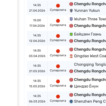
Chengdu Rongch
14:35
Суперлига
Yunnan Yukun
21.04.2026
Wuhan Three Tow
15:00
Суперлига
Chengdu Rongch
17.04.2026
Бэйцзин Гоань
14:35
Суперлига
Chengdu Rongch
12.04.2026
Chengdu Rongch
14:35
Суперлига
Qingdao West Coa
03.04.2026
Chongqing Tongl
14:35
Суперлига
Chengdu Rongch
21.03.2026
Chengdu Rongch
14:35
Суперлига
Циндао Ёнун
15.03.2026
Chengdu Rongch
14:35
Суперлига
Shenzhen Peng C
06.03.2026