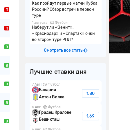
Как пройдут первые матчи Кубка
России? Обзор встреч в первом
П
туре
1 августа
Футбол
Наберут ли «Зенит»,
П
«Краснодар» и «Спартак» очки
во втором туре РПЛ?
В
Смотреть все статьи
В
Лучшие ставки дня
В
7 Авг
Футбол
Бавария
1.80
Астон Вилла
В
6 Авг
Футбол
Градец Кралове
1.69
Бешикташ
В
6 Авг
Футбол