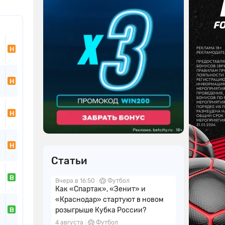
Н
Н
Н
Н
Статьи
В
Вчера в 16:50
Футбол
Как «Спартак», «Зенит» и
«Краснодар» стартуют в новом
В
розыгрыше Кубка России?
4 августа
Футбол