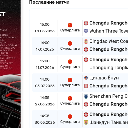
Последние матчи
Chengdu Rongch
15:00
Суперлига
Wuhan Three Tow
01.08.2026
Qingdao West Coa
14:00
Суперлига
Chengdu Rongch
17.07.2026
Chengdu Rongch
15:00
Суперлига
Chongqing Tongl
11.07.2026
Циндао Ёнун
14:00
Суперлига
Chengdu Rongch
05.07.2026
Shenzhen Peng C
14:35
Суперлига
Chengdu Rongch
27.06.2026
Chengdu Rongch
14:35
Суперлига
Шаньдун Тайшан
30.05.2026