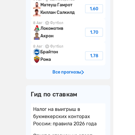
Матеуш Гамрот
1.60
Киллан Салкилд
8 Авг
Футбол
Локомотив
1.70
Акрон
8 Авг
Футбол
Брайтон
1.78
Рома
Все прогнозы
Гид по ставкам
Налог на выигрыш в
букмекерских конторах
России: правила 2026 года