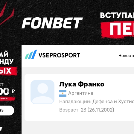
Новост
Лука Франко
Аргентина
Нападающий:
Дефенса и Хусти
Возраст:
23 (26.11.2002)