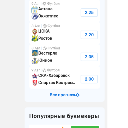
9 Авг
Футбол
Астана
2.25
Окжетпес
8 Авг
Футбол
ЦСКА
2.20
Ростов
8 Авг
Футбол
Вестерло
2.05
Юнион
9 Авг
Футбол
СКА-Хабаровск
2.00
Спартак Костром..
Все прогнозы
Популярные букмекеры