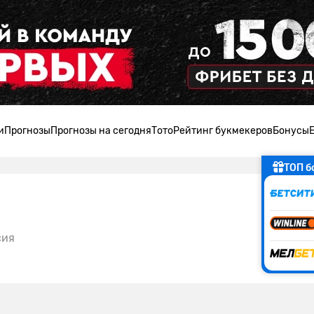
и
Прогнозы
Прогнозы на сегодня
Тото
Рейтинг букмекеров
Бонусы
ТОП б
сия