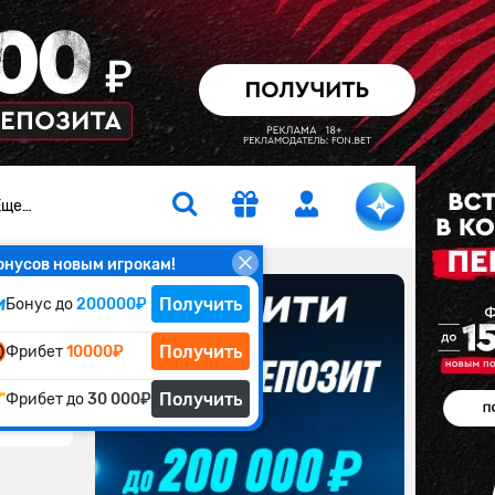
Еще…
онусов новым игрокам!
Получить
Бонус до
200000₽
Получить
Фрибет
10000₽
Получить
Фрибет до
30 000₽