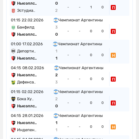
Ньюэллс..
0
П
-
-
1
0
Эстудиа..
2
01:15
22.02.2026
Чемпионат Аргентины
Банфилд
3
П
-
-
0
0
Ньюэллс..
0
01:00
17.02.2026
Чемпионат Аргентины
Депорти..
1
Н
-
-
0
0
Ньюэллс..
1
04:15
08.02.2026
Чемпионат Аргентины
Ньюэллс..
2
П
-
-
0
0
Дефенса..
3
01:15
02.02.2026
Чемпионат Аргентины
Бока Ху..
2
П
-
-
0
0
Ньюэллс..
0
04:15
28.01.2026
Чемпионат Аргентины
Ньюэллс..
1
Н
-
-
0
0
Индепен..
1