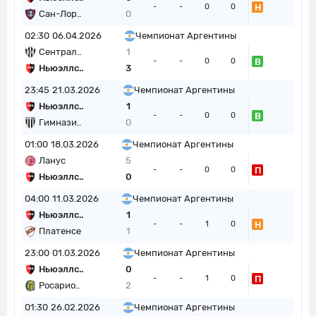
Н
-
-
0
0
Сан-Лор..
0
02:30
06.04.2026
Чемпионат Аргентины
Сентрал..
1
В
-
-
0
0
Ньюэллс..
3
23:45
21.03.2026
Чемпионат Аргентины
Ньюэллс..
1
В
-
-
0
0
Гимнази..
0
01:00
18.03.2026
Чемпионат Аргентины
Ланус
5
П
-
-
0
0
Ньюэллс..
0
04:00
11.03.2026
Чемпионат Аргентины
Ньюэллс..
1
Н
-
-
1
0
Платенсе
1
23:00
01.03.2026
Чемпионат Аргентины
Ньюэллс..
0
П
-
-
1
0
Росарио..
2
01:30
26.02.2026
Чемпионат Аргентины