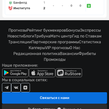
Банфилд
1
В
-
-
0
0
Институто
2
Прогнозы
Рейтинг букмекеров
Бонусы
Экспрессы
Новости
Блоги
Трибуна
Матч центр
Гид по Ставкам
Трансляции
Партнерские программы
Статистика
Капперы
VIP прогнозы
О Нас
Редакционная политика
Вакансии
Фрибеты
Промокоды
Наше приложение:
Мы в социальных сетях:
Связаться с нами