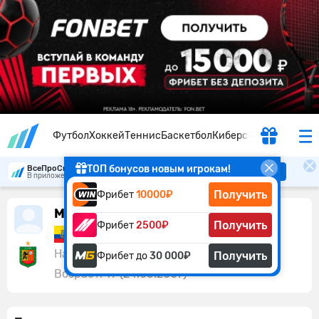
Футбол
Хоккей
Теннис
Баскетбол
Киберспорт
ТОП бонусов новым игрокам!
ВсеПроСпорт
Скачать
В приложении удобнее
Получить
Фрибет
10000₽
Матиас Климович
Получить
Фрибет
2500₽
Эквадор
Нападающий:
Депортиво Куэнка
Получить
Фрибет до
30 000₽
Возраст:
19 (24.03.2007)