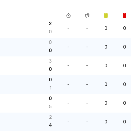
2
-
-
0
0
0
0
-
-
0
0
0
3
-
-
0
0
0
0
-
-
0
0
1
0
-
-
0
0
5
2
-
-
0
0
4