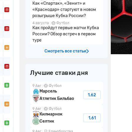
Как «Спартак», «Зенит» и
«Краснодар» стартуют в новом
П
розыгрыше Кубка России?
4 августа
Футбол
Как пройдут первые матчи Кубка
П
России? Обзор встреч в первом
туре
Н
Смотреть все статьи
П
Лучшие ставки дня
В
9 Авг
Футбол
Марсель
1.62
Атлетик Бильбао
Н
9 Авг
Футбол
Килмарнок
1.61
Селтик
В
9 Авг
Единоборства