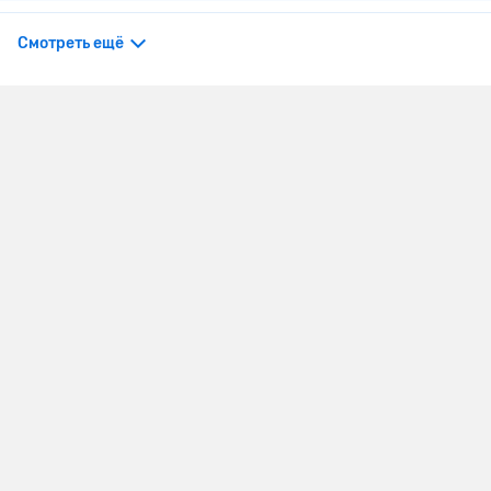
Смотреть ещё