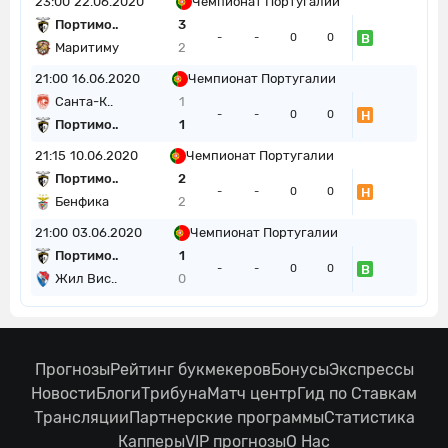
23:00
22.06.2020
Чемпионат Португалии
Портимо..
3
В
-
-
0
0
Маритиму
2
21:00
16.06.2020
Чемпионат Португалии
Санта-К..
1
Н
-
-
0
0
Портимо..
1
21:15
10.06.2020
Чемпионат Португалии
Портимо..
2
Н
-
-
0
0
Бенфика
2
21:00
03.06.2020
Чемпионат Португалии
Портимо..
1
В
-
-
0
0
Жил Вис..
0
Прогнозы
Рейтинг букмекеров
Бонусы
Экспрессы
Новости
Блоги
Трибуна
Матч центр
Гид по Ставкам
Трансляции
Партнерские программы
Статистика
Капперы
VIP прогнозы
О Нас