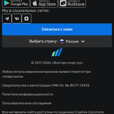
Мы в социальных сетях:
Связаться с нами
Выбрать страну:
Россия
© 2011-2026 «Всё про спорт.ру»
Любое использование материалов приветствуется при
гиперссылке.
Свидетельство о регистрации СМИ Эл. № ФС77-73932
Политика конфиденциальности
Пользовательское соглашение
Все материалы сайта доступны по лицензии
Creative Commons