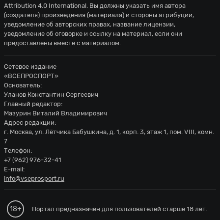
Attribution 4.0 International
. Вы должны указать имя автора
(создателя) произведения (материала) и стороны атрибуции,
уведомление об авторских правах, название лицензии,
уведомление об оговорке и ссылку на материал, если они
предоставлены вместе с материалом.
Сетевое издание
«ВСЕПРОСПОРТ»
Основатель:
Уланов Константин Сергеевич
Главный редактор:
Мазурин Виталий Владимирович
Адрес редакции:
г. Москва, ул. Лётчика Бабушкина, д. 1, корп. 3, этаж 1, пом. VIII, комн.
7
Телефон:
+7 (962) 976-32-41
E-mail:
info@vseprosport.ru
18+
Портал предназначен для пользователей старше 18 лет.