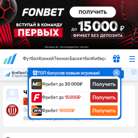
Футбол
Хоккей
Теннис
Баскетбол
Киберспорт
ТОП бонусов новым игрокам!
ВсеПроСпорт
Скачать
В приложении удобнее
Получить
Фрибет до
30 000₽
Чжи Ли
Получить
Фрибет до
15000₽
Китай
Защитник:
Chengdu Rongcheng FC
Получить
Фрибет
10000₽
Возраст:
33 (29.07.1993)