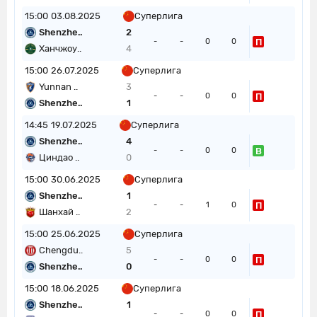
15:00
03.08.2025
Суперлига
Shenzhe..
2
П
-
-
0
0
Ханчжоу..
4
15:00
26.07.2025
Суперлига
Yunnan ..
3
П
-
-
0
0
Shenzhe..
1
14:45
19.07.2025
Суперлига
Shenzhe..
4
В
-
-
0
0
Циндао ..
0
15:00
30.06.2025
Суперлига
Shenzhe..
1
П
-
-
1
0
Шанхай ..
2
15:00
25.06.2025
Суперлига
Chengdu..
5
П
-
-
0
0
Shenzhe..
0
15:00
18.06.2025
Суперлига
Shenzhe..
1
П
-
-
0
0