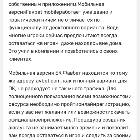
собственным приложениям.
Мобильная
версия
Favbet mobile
работает уже давно и
практически ничем не отличается по
функционалу от десктопного варианта. Ведь
многие игроки сейчас предпочитают всегда
оставаться «в игре», даже находясь вне дома.
Это учли в компании и позаботились о своих
клиентах.
Мобильная версия БК Фавбет находится по тому
же адресу
favbet
.
com
, как и полный вариант для
ПК, но расходует не так много трафика. Для
полноценного пользования всеми возможностями
ресурса необходимо пройти
онлайн
регистрацию,
если у вас нет желания или возможности
скачать
официальное
приложение. Процедура создания
аккаунта не занимает много времени и позволит
вам всегда оставаться в игре и следить за своими