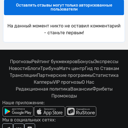
Оставлять отзывы могут только авторизованные
пользователи
На данный момент никто не оставил комментарий
- станьте первым!
Прогнозы
Рейтинг букмекеров
Бонусы
Экспрессы
Новости
Блоги
Трибуна
Матч центр
Гид по Ставкам
Трансляции
Партнерские программы
Статистика
Капперы
VIP прогнозы
О Нас
Редакционная политика
Вакансии
Фрибеты
Промокоды
Наше приложение:
Мы в социальных сетях: