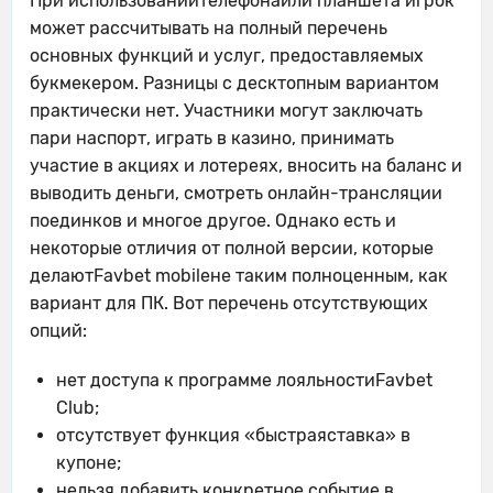
При использовании
телефона
или планшета игрок
может рассчитывать на полный перечень
основных функций и услуг, предоставляемых
букмекером. Разницы с десктопным вариантом
практически нет. Участники могут заключать
пари на
спорт
, играть в казино, принимать
участие в акциях и лотереях, вносить на баланс и
выводить деньги, смотреть онлайн-трансляции
поединков и многое другое. Однако есть и
некоторые отличия от полной версии, которые
делают
Favbet mobile
не таким полноценным, как
вариант для ПК. Вот перечень отсутствующих
опций:
нет доступа к программе лояльности
Favbet
Club
;
отсутствует функция «быстрая
ставка
» в
купоне;
нельзя добавить конкретное событие в