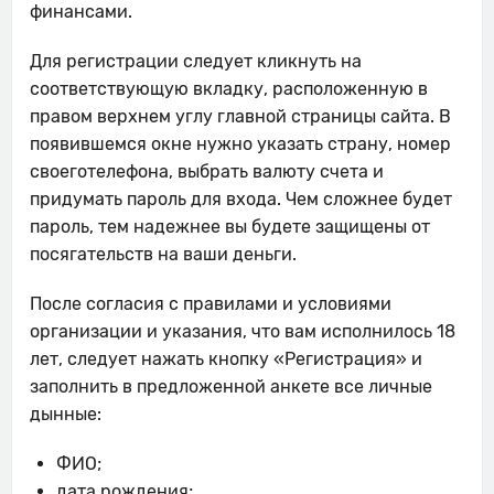
финансами.
Для регистрации следует кликнуть на
соответствующую вкладку, расположенную в
правом верхнем углу главной страницы сайта. В
появившемся окне нужно указать страну, номер
своего
телефона
, выбрать валюту счета и
придумать пароль для входа. Чем сложнее будет
пароль, тем надежнее вы будете защищены от
посягательств на ваши деньги.
После согласия с правилами и условиями
организации и указания, что вам исполнилось 18
лет, следует нажать кнопку «Регистрация» и
заполнить в предложенной анкете все личные
дынные:
ФИО;
дата рождения;