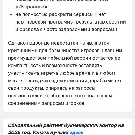
«Избранное»;
не полностью раскрыты сервисы - нет
партнерской программы, результатов событий
и раздела с часто задаваемыми вопросами.
Однако подобные недостатки не являются
критичными для большинства игроков. Главным
преимуществом мобильной версии остается ее
компактность и возможность оставлять
участника «в игре» в любое время и в любом
месте. С каждым годом компания дорабатывает
свои продукты, опираясь на запросы
пользователей, чтобы соответствовать всем
современным запросам игроков.
Обновленный рейтинг букмекерских контор на
2025 год. Узнать лучших
здесь