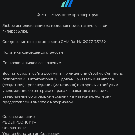
© 2011-2026 «Всё про спорт.ру»
Любое использование материалов приветствуется при
гиперссылке.
Свидетельство о регистрации СМИ Эл. № ФС77-73932
Политика конфиденциальности
Пользовательское соглашение
Все материалы сайта доступны по лицензии
Creative Commons
Attribution 4.0 International
. Вы должны указать имя автора
(создателя) произведения (материала) и стороны атрибуции,
уведомление об авторских правах, название лицензии,
уведомление об оговорке и ссылку на материал, если они
предоставлены вместе с материалом.
Сетевое издание
«ВСЕПРОСПОРТ»
Основатель:
Уланов Константин Сергеевич