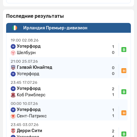
Последние результаты
Ирландия Премьер-дивизион
19:00
02.08.26
Уотерфорд
1
В
Шелбурн
0
21:00
25.07.26
Гэлвэй Юнайтед
0
Н
Уотерфорд
0
23:45
17.07.26
Уотерфорд
2
В
Kоб Рэмблерс
1
00:00
10.07.26
Уотерфорд
1
Н
Сент-Патрикс
1
23:45
03.07.26
Дерри Сити
2
В
4