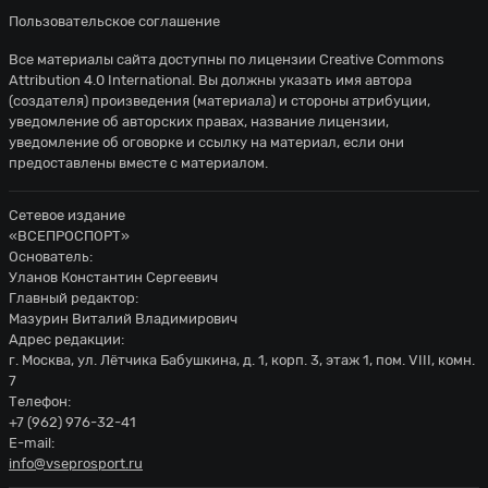
Пользовательское соглашение
Все материалы сайта доступны по лицензии
Creative Commons
Attribution 4.0 International
. Вы должны указать имя автора
(создателя) произведения (материала) и стороны атрибуции,
уведомление об авторских правах, название лицензии,
уведомление об оговорке и ссылку на материал, если они
предоставлены вместе с материалом.
Сетевое издание
«ВСЕПРОСПОРТ»
Основатель:
Уланов Константин Сергеевич
Главный редактор:
Мазурин Виталий Владимирович
Адрес редакции:
г. Москва, ул. Лётчика Бабушкина, д. 1, корп. 3, этаж 1, пом. VIII, комн.
7
Телефон:
+7 (962) 976-32-41
E-mail:
info@vseprosport.ru